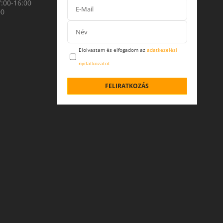
7:00-16:00
00
Elolvastam és elfogadom az
adatkezelési
nyilatkozatot
FELIRATKOZÁS