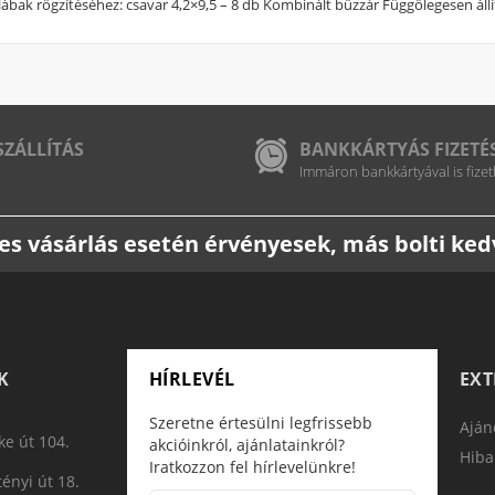
ó lábak rögzítéséhez: csavar 4,2×9,5 – 8 db Kombinált bűzzár Függőlegesen áll
SZÁLLÍTÁS
BANKKÁRTYÁS FIZETÉ
Immáron bankkártyával is fizet
etes vásárlás esetén érvényesek, más bolti k
K
HÍRLEVÉL
EX
Szeretne értesülni legfrissebb
Aján
e út 104.
akcióinkról, ajánlatainkról?
Hiba
Iratkozzon fel hírlevelünkre!
ényi út 18.