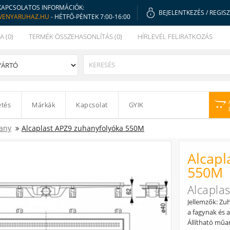
KAPCSOLATOS INFORMÁCIÓK:
BEJELENTKEZÉS
/
REGIS
VENYARUHAZ.HU
- HÉTFŐ-PÉNTEK 7:00-16:00
A (0)
TERMÉK ÖSSZEHASONLÍTÁS (0)
HÍRLEVÉL FELIRATKOZÁS
etés
Márkák
Kapcsolat
GYIK
any
Alcaplast APZ9 zuhanyfolyóka 550M
Alcapl
550M
Alcapla
Jellemzők: Zu
a fagynak és 
Állítható műa