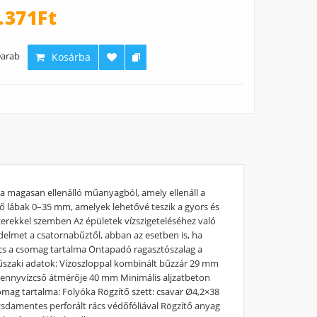
.371Ft
arab
Kosárba
a magasan ellenálló műanyagból, amely ellenáll a
ő lábak 0–35 mm, amelyek lehetővé teszik a gyors és
szerekkel szemben Az épületek vízszigeteléséhez való
delmet a csatornabűztől, abban az esetben is, ha
 rács a csomag tartalma Öntapadó ragasztószalag a
Műszaki adatok: Vízoszloppal kombinált bűzzár 29 mm
 Szennyvízcső átmérője 40 mm Minimális aljzatbeton
mag tartalma: Folyóka Rögzítő szett: csavar Ø4,2×38
ozsdamentes perforált rács védőfóliával Rögzítő anyag