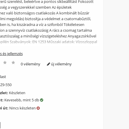
erű szerelést, beleértve a pontos síkbeállítást Fokozott
esség a vegyszerekkel szemben Az épületek
éhez való biztonságos csatlakozás A kombinált bűzzár
lmi megoldás) biztosítja a védelmet a csatornabűztől,
en is, ha kiszáradna a víz a szifonból Tökéletesen
ifon a szennyvíz csatlakozásig A rács a csomag tartalma
sztószalag a minőségi vízszigeteléshez Anyaga:zsírkővel
ropilén Szabványok: EN 1253 Műszaki adatok: Vízoszloppal
zár 29 mm Az áramlási sebesség a rácson keresztül 28
zár nyomás ellenállása 640 Pa Szennyvízcső átmérője 40
ás és jellemzés
aljzatbeton vastagság 62 mm Teljes szerkezeti magasság
0 vélemény
új vélemény
helési osztály K3 300 kg Csomag tartalma: Folyóka
 csavar Ø4,2×38 – 8 db, tipli Ø8 – 8 db Öntapadós
szalag Szétszerelő horog Simple 9 matt rozsdamentes
last
 védőfóliával Rögzítő anyag az állítható lábak rögzítéséhez:
Z9-550
5 – 8 db Kombinált bűzzár Függőlegesen állítható
zlet:
Készleten
db
út:
Kevesebb, mint 5 db
i út:
Nincs készleten