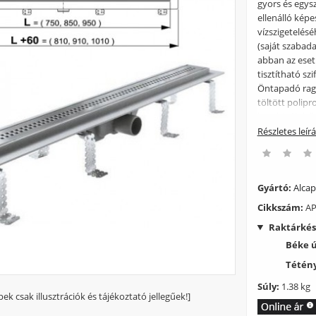
gyors és egysz
ellenálló kép
vízszigetelés
(saját szabada
abban az esetb
tisztítható sz
Öntapadó raga
töltött polip
kombinált bűz
l/perc. A bűz
Részletes leír
mm Minimális 
75–110 mm Ter
Rögzítő szett:
vízszigetelő 
Gyártó:
Alcap
perforált rács
Cikkszám:
AP
csavar 4,2×9,
Raktárkés
tartólábak 4 
Béke 
Tétény
Súly:
1.38 kg
pek csak illusztrációk és tájékoztató jellegűek!]