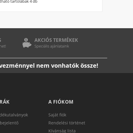
ítható tartólábak 4 db
S
AKCIÓS TERMÉKEK
het!
Speciális ajánlataink
edvezménnyel nem vonhatók össze!
TRÁK
A FIÓKOM
dékutalványok
Saját fiók
bejelentő
Rendelési történet
Kívánság lista