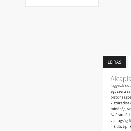
LEÍRÁS
Alcapl
fagynak és 
egyszerű sz
biztonságos
kiszáradna 
minőségi ví
Az áramlási
vastagság 6
– 8 db, tip