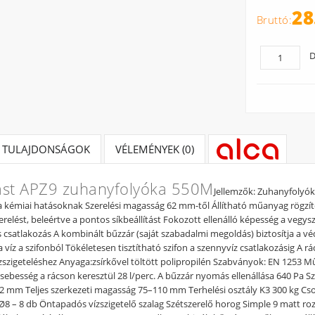
28
D
TULAJDONSÁGOK
VÉLEMÉNYEK (0)
ast APZ9 zuhanyfolyóka 550M
Jellemzők: Zuhanyfolyók
a kémiai hatásoknak Szerelési magasság 62 mm-től Állítható műanyag rögzít
erelést, beleértve a pontos síkbeállítást Fokozott ellenálló képesség a vegy
 csatlakozás A kombinált bűzzár (saját szabadalmi megoldás) biztosítja a vé
a víz a szifonból Tökéletesen tisztítható szifon a szennyvíz csatlakozásig A
zszigeteléshez Anyaga:zsírkővel töltött polipropilén Szabványok: EN 1253 
 sebesség a rácson keresztül 28 l/perc. A bűzzár nyomás ellenállása 640 Pa
2 mm Teljes szerkezeti magasság 75–110 mm Terhelési osztály K3 300 kg Cso
li Ø8 – 8 db Öntapadós vízszigetelő szalag Szétszerelő horog Simple 9 matt r