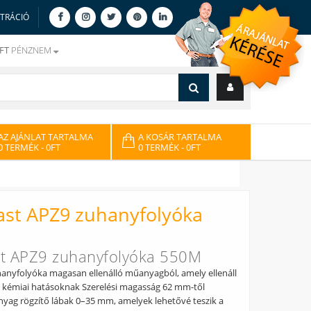
ZTRÁCIÓ
FT
PÉNZNEM
AZ AJÁNLAT TARTALMA
A KOSÁR TARTALMA
0 TERMÉK
- 0FT
0 TERMÉK
- 0FT
ast APZ9 zuhanyfolyóka
st APZ9 zuhanyfolyóka 550M
hanyfolyóka magasan ellenálló műanyagból, amely ellenáll
a kémiai hatásoknak Szerelési magasság 62 mm-től
nyag rögzítő lábak 0–35 mm, amelyek lehetővé teszik a