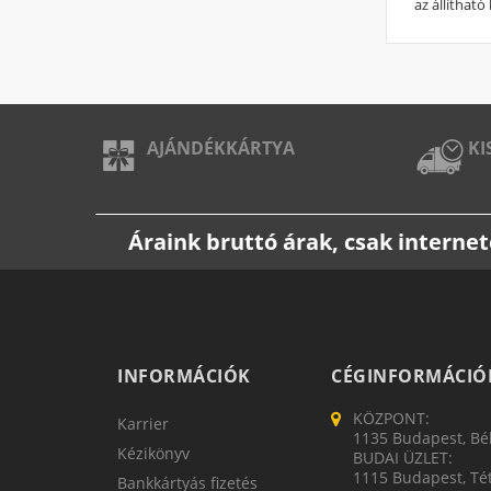
az állíthat
AJÁNDÉKKÁRTYA
KI
Áraink bruttó árak, csak intern
INFORMÁCIÓK
CÉGINFORMÁCIÓ
KÖZPONT:
Karrier
1135 Budapest, Bék
Kézikönyv
BUDAI ÜZLET:
1115 Budapest, Tét
Bankkártyás fizetés