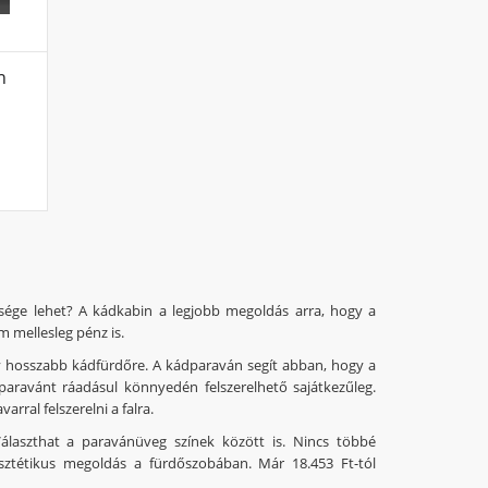
n
sége lehet? A kádkabin a legjobb megoldás arra, hogy a
 mellesleg pénz is.
 hosszabb kádfürdőre. A kádparaván segít abban, hogy a
paravánt ráadásul könnyedén felszerelhető sajátkezűleg.
arral felszerelni a falra.
álaszthat a paravánüveg színek között is. Nincs többé
sztétikus megoldás a fürdőszobában. Már 18.453 Ft-tól