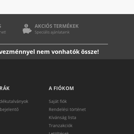
S
AKCIÓS TERMÉKEK
het!
Speciális ajánlataink
edvezménnyel nem vonhatók össze!
TRÁK
A FIÓKOM
dékutalványok
Saját fiók
bejelentő
Rendelési történet
Kívánság lista
Tranzakciók
Letöltések