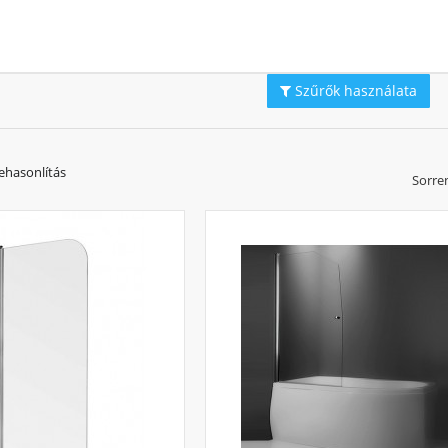
pokban bizony a legtöbben a zuhanyzást válasszák és csak néha akad idő 
anyzás közben tisztán tartsuk a fürdőszobát és ne fröccsenjen a padlóra 
g. Összeszerelve kerül kiszállításra, csak a kád formájának megfelelőt kell kivá
Szűrők használata
a oldalon található szűrővel könnyedén megtalhatja a megfelelő méretet. Vá
kkal teli zuhanyföggöny. A kádparaván könnyedén tisztítható és egyben e
óak. Nézze meg választékunkat és legyen otthonába akár pár napon belül!
ehasonlítás
Sorre