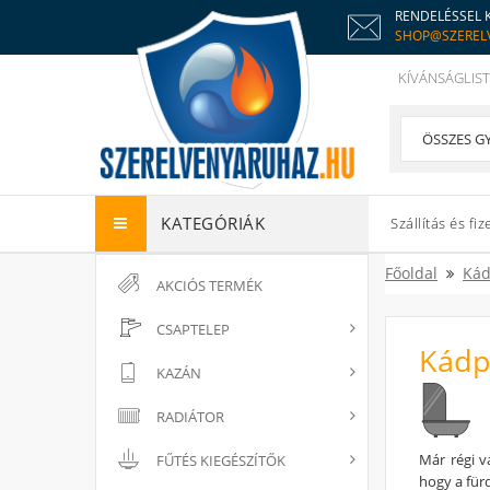
RENDELÉSSEL 
SHOP@SZEREL
KÍVÁNSÁGLIST
KATEGÓRIÁK
Szállítás és fiz
Főoldal
Ká
AKCIÓS TERMÉK
CSAPTELEP
Kádp
KAZÁN
RADIÁTOR
Már régi v
FŰTÉS KIEGÉSZÍTŐK
hogy a für