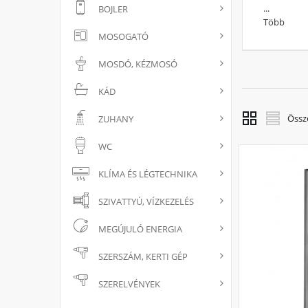
...
BOJLER
A mindenna
Több
hogy a zuh
MOSOGATÓ
sajátkezűle
A kategóri
MOSDÓ, KÉZMOSÓ
baktériumo
tól kaphat
KÁD
Össz
ZUHANY
WC
KLÍMA ÉS LÉGTECHNIKA
SZIVATTYÚ, VÍZKEZELÉS
MEGÚJULÓ ENERGIA
SZERSZÁM, KERTI GÉP
SZERELVÉNYEK