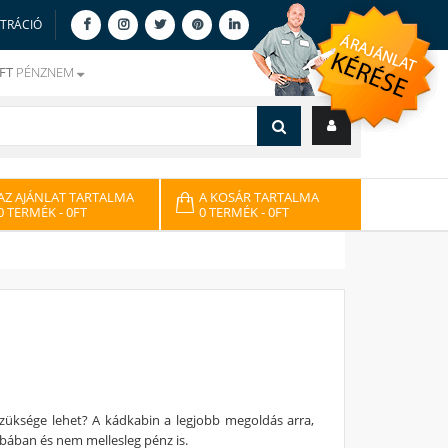
ZTRÁCIÓ
FT
PÉNZNEM
AZ AJÁNLAT TARTALMA
A KOSÁR TARTALMA
0 TERMÉK
- 0FT
0 TERMÉK
- 0FT
züksége lehet? A kádkabin a legjobb megoldás arra,
bában és nem mellesleg pénz is.