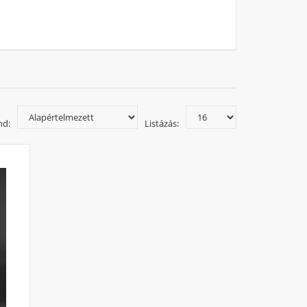
egy hosszabb kádfürdőre. A kádparaván segít abban,
víz. A kádparavánt ráadásul könnyedén felszerelhető
lasztani és pár csavarral felszerelni a falra.
laszthat a paravánüveg színek között is. Nincs többé
sztétikus megoldás a fürdőszobában. Már 18.453 Ft-
nd:
Listázás: