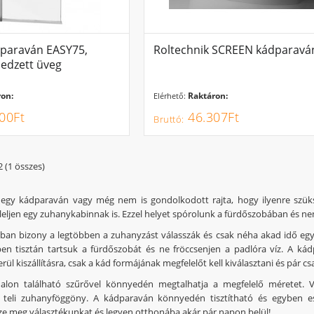
dparaván EASY75,
Roltechnik SCREEN kádparavá
 edzett üveg
on:
Raktáron:
Elérhető:
00Ft
46.307Ft
2 (1 összes)
 egy kádparaván vagy még nem is gondolkodott rajta, hogy ilyenre szük
eljen egy zuhanykabinnak is. Ezzel helyet spórolunk a fürdőszobában és nem
an bizony a legtöbben a zuhanyzást válasszák és csak néha akad idő egy
n tisztán tartsuk a fürdőszobát és ne fröccsenjen a padlóra víz. A kád
ül kiszállításra, csak a kád formájának megfelelőt kell kiválasztani és pár csav
dalon található szűrővel könnyedén megtalhatja a megfelelő méretet. V
 teli zuhanyföggöny. A kádparaván könnyedén tisztítható és egyben e
e meg választékunkat és legyen otthonába akár pár napon belül!