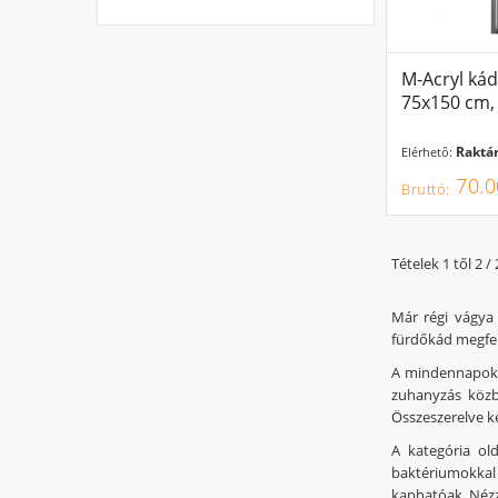
M-Acryl ká
75x150 cm,
Raktár
Elérhető:
70.0
Tételek 1 től 2 / 
Már régi vágya
fürdőkád megfel
A mindennapokb
zuhanyzás közbe
Összeszerelve ker
A kategória ol
baktériumokkal
kaphatóak. Nézz