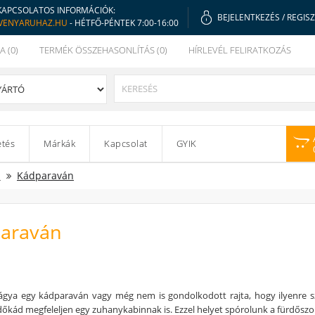
KAPCSOLATOS INFORMÁCIÓK:
BEJELENTKEZÉS
/
REGIS
VENYARUHAZ.HU
- HÉTFŐ-PÉNTEK 7:00-16:00
A (0)
TERMÉK ÖSSZEHASONLÍTÁS (0)
HÍRLEVÉL FELIRATKOZÁS
etés
Márkák
Kapcsolat
GYIK
d
Kádparaván
araván
ágya egy kádparaván vagy még nem is gondolkodott rajta, hogy ilyenre s
dőkád megfeleljen egy zuhanykabinnak is. Ezzel helyet spórolunk a fürdőszo