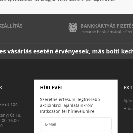
SZÁLLÍTÁS
BANKKÁRTYÁS FIZETÉ
Immáron bankkártyával is fizet
etes vásárlás esetén érvényesek, más bolti k
K
HÍRLEVÉL
EX
Szeretne értesülni legfrissebb
Aján
e út 104.
akcióinkról, ajánlatainkról?
Hiba
Iratkozzon fel hírlevelünkre!
ényi út 18.
7:00-16:00
00