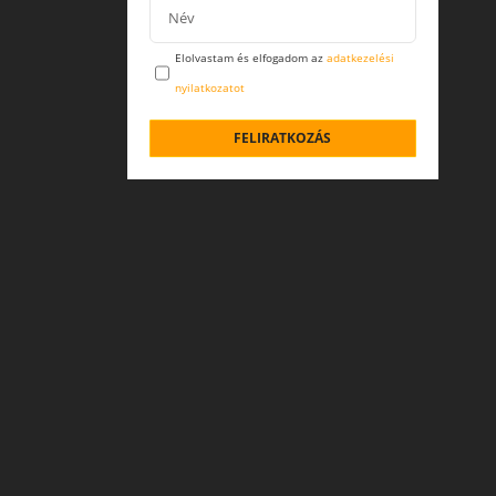
Elolvastam és elfogadom az
adatkezelési
nyilatkozatot
FELIRATKOZÁS