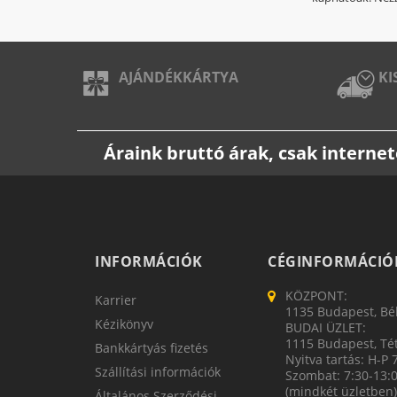
AJÁNDÉKKÁRTYA
KI
Áraink bruttó árak, csak intern
INFORMÁCIÓK
CÉGINFORMÁCIÓ
KÖZPONT:
Karrier
1135 Budapest, Bék
Kézikönyv
BUDAI ÜZLET:
1115 Budapest, Tét
Bankkártyás fizetés
Nyitva tartás: H-P 
Szállítási információk
Szombat: 7:30-13:
(mindkét üzletben)
Általános Szerződési