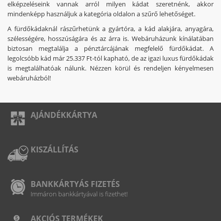
elképzeléseink vannak arról milyen kádat szeretnénk, akkor
mindenképp használjuk a kategória oldalon a szűrő lehetőséget.
A fürdőkádaknál rászűrhetünk a gyártóra, a kád alakjára, anyagára,
szélességére, hosszúságára és az árra is. Webáruházunk kínálatában
biztosan megtalálja a pénztárcájának megfelelő fürdőkádat. A
legolcsóbb kád már 25.337 Ft-tól kapható, de az igazi luxus fürdőkádak
is megtalálhatóak nálunk. Nézzen körül és rendeljen kényelmesen
webáruházból!
AJÁNDÉKKÁRTYA
KISZÁLLÍTÁS
BANKKÁRTYÁS FIZETÉS
Immáron bankkártyával is fizethet!
AKCIÓS TERMÉKEK