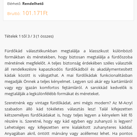
Rendelhető
Elérhető:
101.171Ft
Tételek 1 től 3 / 3 (1 összes)
Fürdőkád választékunkban megtalálja a klasszikust különböző
formákban és méretekben, hogy biztosan megtalálja a fürdőszoba
méretének megfelelőt. A teljes biztonság érdekében széles választék
áll rendelkezésre kapaszkodós fürdőkádból és akadálymentesített
kádak között is válogathat. A mai fürdőkádak funkcionalitásban
megadják Önnek a teljes kényelmet. Legyen szó akár egy kartámláról
vagy egy igazán komfortos fejtámláról. A sarokkád kedvelők is
megtalálják a legkülönfélébb formákat és méreteket.
Szeretnénk egy vintage fürdőkádat, ami mégis modern? Az M-Acryl
szabadon álló kád tökéletes választás lesz! Talál kifejezetten
kétszemélyes fürdőkádakat is, hogy teljes legyen a kényelem két fő
részére is. Szeretné, hogy egy kád egyben egy zuhanyzó is legyen?
Lehetséges egy kifejezetten erre kialakított zuhanyteres káddal.
Anyagában akril, öntött márvány vagy acéllemez lehet. Ha pontos