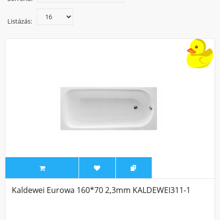
legyen a kényelem két fő részére is. Szeretné, hogy egy kád
egyben egy zuhanyzó is legyen? Lehetséges egy kifejezetten
Listázás:
erre kialakított zuhanyteres káddal. Anyagában akril, öntött
márvány vagy acéllemez lehet. Ha pontos elképzeléseink
vannak arról milyen kádat szeretnénk, akkor mindenképp
használjuk a kategória oldalon a szűrő lehetőséget.
A fürdőkádaknál rászűrhetünk a gyártóra, a kád alakjára,
anyagára, szélességére, hosszúságára és az árra is.
Webáruházunk kínálatában biztosan megtalálja a
pénztárcájának megfelelő fürdőkádat. A legolcsóbb kád már
25.337 Ft-tól kapható, de az igazi luxus fürdőkádak is
megtalálhatóak nálunk. Nézzen körül és rendeljen
kényelmesen webáruházból!
Kaldewei Eurowa 160*70 2,3mm KALDEWEI311-1