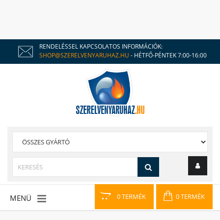
RENDELÉSSEL KAPCSOLATOS INFORMÁCIÓK:
SHOP@SZERELVENYARUHAZ.HU
- HÉTFŐ-PÉNTEK 7:00-16:00
0 TERMÉK
0 TERMÉK
MENÜ