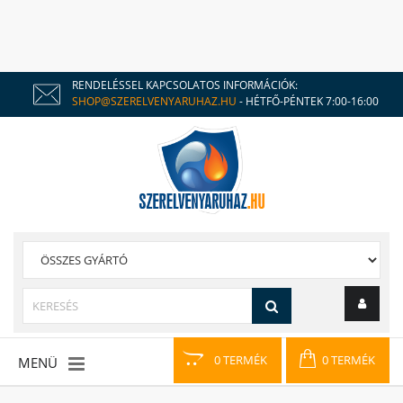
RENDELÉSSEL KAPCSOLATOS INFORMÁCIÓK:
SHOP@SZERELVENYARUHAZ.HU
- HÉTFŐ-PÉNTEK 7:00-16:00
0 TERMÉK
0 TERMÉK
MENÜ