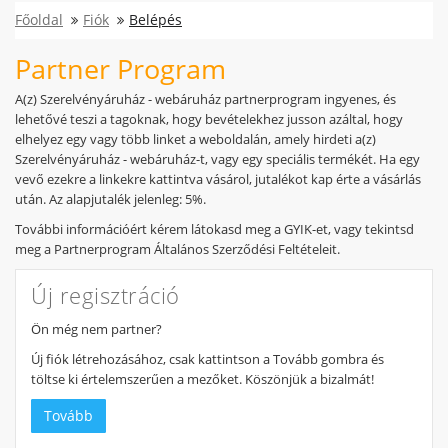
Főoldal
Fiók
Belépés
Partner Program
A(z) Szerelvényáruház - webáruház partnerprogram ingyenes, és
lehetővé teszi a tagoknak, hogy bevételekhez jusson azáltal, hogy
elhelyez egy vagy több linket a weboldalán, amely hirdeti a(z)
Szerelvényáruház - webáruház-t, vagy egy speciális termékét. Ha egy
vevő ezekre a linkekre kattintva vásárol, jutalékot kap érte a vásárlás
után. Az alapjutalék jelenleg: 5%.
További információért kérem látokasd meg a GYIK-et, vagy tekintsd
meg a Partnerprogram Általános Szerződési Feltételeit.
Új regisztráció
Ön még nem partner?
Új fiók létrehozásához, csak kattintson a Tovább gombra és
töltse ki értelemszerűen a mezőket. Köszönjük a bizalmát!
Tovább