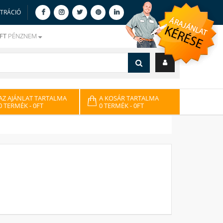
ZTRÁCIÓ
FT
PÉNZNEM
AZ AJÁNLAT TARTALMA
A KOSÁR TARTALMA
0 TERMÉK
- 0FT
0 TERMÉK
- 0FT