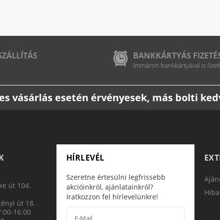
SZÁLLÍTÁS
BANKKÁRTYÁS FIZETÉ
Immáron bankkártyával is fizet
etes vásárlás esetén érvényesek, más bolti k
K
HÍRLEVÉL
EX
Szeretne értesülni legfrissebb
Aján
e út 104.
akcióinkról, ajánlatainkról?
Hiba
Iratkozzon fel hírlevelünkre!
ényi út 18.
7:00-16:00