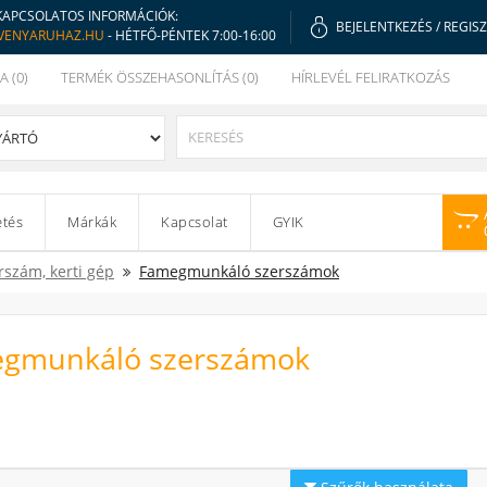
KAPCSOLATOS INFORMÁCIÓK:
BEJELENTKEZÉS
/
REGIS
VENYARUHAZ.HU
- HÉTFŐ-PÉNTEK 7:00-16:00
A (0)
TERMÉK ÖSSZEHASONLÍTÁS (0)
HÍRLEVÉL FELIRATKOZÁS
etés
Márkák
Kapcsolat
GYIK
rszám, kerti gép
Famegmunkáló szerszámok
gmunkáló szerszámok