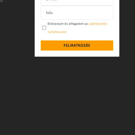
00
Elolvastam és elfogadom az
adatkezelési
nyilatkozatot
FELIRATKOZÁS