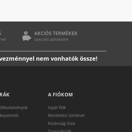
S
AKCIÓS TERMÉKEK
het!
Speciális ajánlataink
edvezménnyel nem vonhatók össze!
TRÁK
A FIÓKOM
dékutalványok
Saját fiók
bejelentő
Rendelési történet
Kívánság lista
Tranzakciók