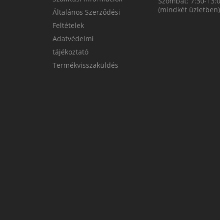
Szombat: 7:30-13:
(mindkét üzletben)
Általános Szerződési
Feltételek
Adatvédelmi
tájékoztató
Termékvisszaküldés