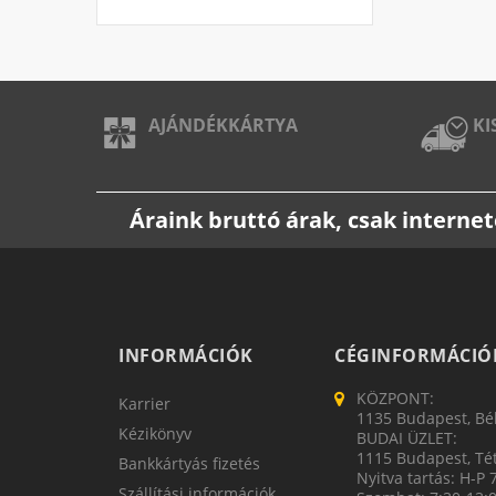
AJÁNDÉKKÁRTYA
KI
Áraink bruttó árak, csak intern
INFORMÁCIÓK
CÉGINFORMÁCIÓ
KÖZPONT:
Karrier
1135 Budapest, Bék
Kézikönyv
BUDAI ÜZLET:
1115 Budapest, Tét
Bankkártyás fizetés
Nyitva tartás: H-P 
Szállítási információk