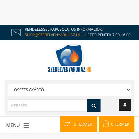
RENDELÉSSEL KAPCSOLATOS INFORMÁCIÓK:
SHOP@SZERELVENYARUHAZ.HU
- HÉTFŐ-PÉNTEK 7:00-16:00
0 TERMÉK
0 TERMÉK
MENÜ