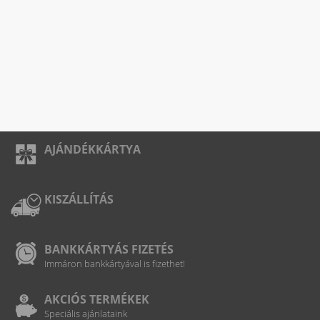
AJÁNDÉKKÁRTYA
KISZÁLLÍTÁS
BANKKÁRTYÁS FIZETÉS
Immáron bankkártyával is fizethet!
AKCIÓS TERMÉKEK
Speciális ajánlataink