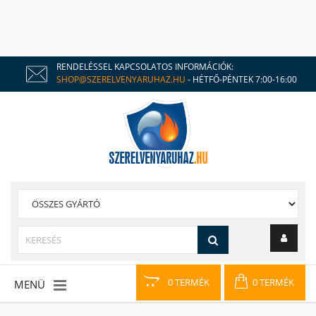
RENDELÉSSEL KAPCSOLATOS INFORMÁCIÓK:
SHOP@SZERELVENYARUHAZ.HU
- HÉTFŐ-PÉNTEK 7:00-16:00
0 TERMÉK
0 TERMÉK
MENÜ