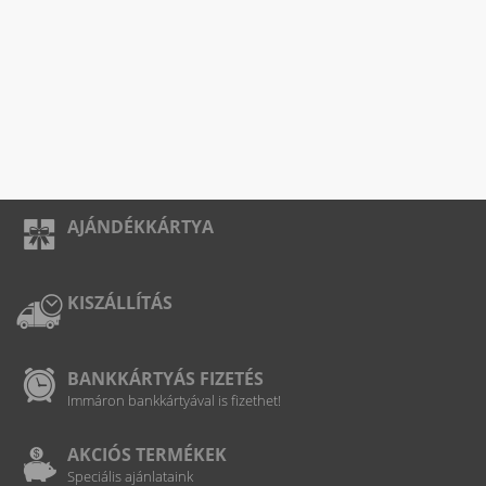
AJÁNDÉKKÁRTYA
KISZÁLLÍTÁS
BANKKÁRTYÁS FIZETÉS
Immáron bankkártyával is fizethet!
AKCIÓS TERMÉKEK
Speciális ajánlataink