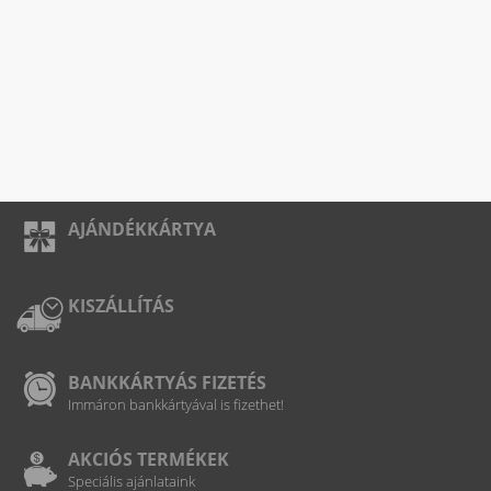
AJÁNDÉKKÁRTYA
KISZÁLLÍTÁS
BANKKÁRTYÁS FIZETÉS
Immáron bankkártyával is fizethet!
AKCIÓS TERMÉKEK
Speciális ajánlataink