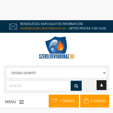
RENDELÉSSEL KAPCSOLATOS INFORMÁCIÓK:
SHOP@SZERELVENYARUHAZ.HU
- HÉTFŐ-PÉNTEK 7:00-16:00
0 TERMÉK
0 TERMÉK
MENÜ