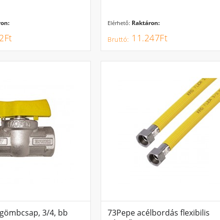
on:
Raktáron:
Elérhető:
2Ft
11.247Ft
gömbcsap, 3/4, bb
73Pepe acélbordás flexibilis