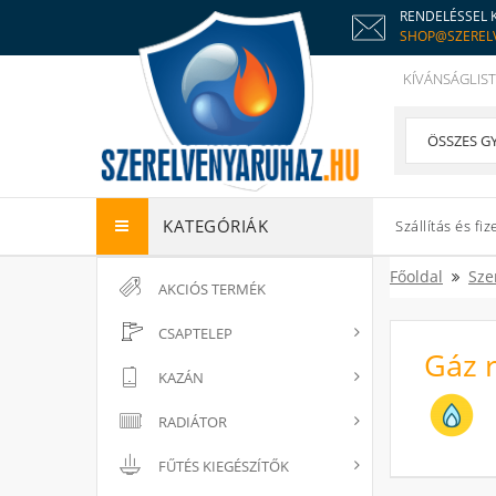
RENDELÉSSEL 
SHOP@SZEREL
KÍVÁNSÁGLIST
KATEGÓRIÁK
Szállítás és fiz
Főoldal
Sze
AKCIÓS TERMÉK
CSAPTELEP
Gáz 
KAZÁN
RADIÁTOR
FŰTÉS KIEGÉSZÍTŐK