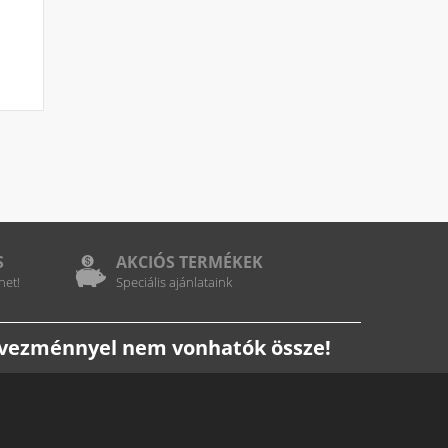
S
AKCIÓS TERMÉKEK
het!
Speciális ajánlataink
edvezménnyel nem vonhatók össze!