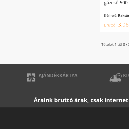
gázcső 500
Raktár
Elérhető:
3.06
Tételek 1 től 8 / 
AJÁNDÉKKÁRTYA
KI
Áraink bruttó árak, csak intern