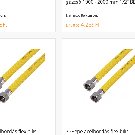
gázcső 1000 - 2000 mm 1/2" B
on:
Raktáron:
Elérhető:
3Ft
4.289Ft
bordás flexibilis
73Pepe acélbordás flexibilis