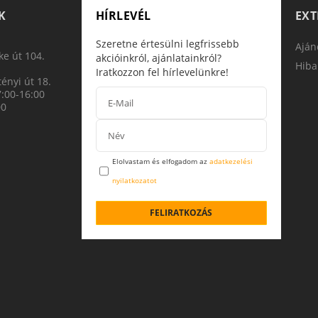
K
HÍRLEVÉL
EX
Szeretne értesülni legfrissebb
Aján
e út 104.
akcióinkról, ajánlatainkról?
Hiba
Iratkozzon fel hírlevelünkre!
ényi út 18.
7:00-16:00
00
Elolvastam és elfogadom az
adatkezelési
nyilatkozatot
FELIRATKOZÁS