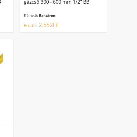
B
gázcső 300 - 600 mm 1/2" BB
Raktáron:
Elérhető:
2.552Ft