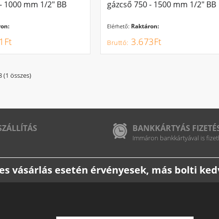
 - 1000 mm 1/2" BB
gázcső 750 - 1500 mm 1/2" BB
on:
Raktáron:
Elérhető:
1Ft
3.673Ft
8 (1 összes)
SZÁLLÍTÁS
BANKKÁRTYÁS FIZETÉ
Immáron bankkártyával is fizet
etes vásárlás esetén érvényesek, más bolti k