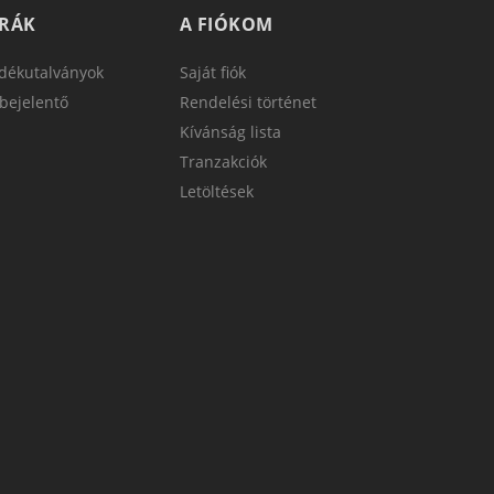
TRÁK
A FIÓKOM
dékutalványok
Saját fiók
bejelentő
Rendelési történet
Kívánság lista
Tranzakciók
Letöltések