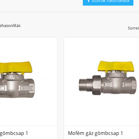
Szűrők használata
ehasonlítás
Sorre
 gömbcsap 1
Mofém gáz gömbcsap 1