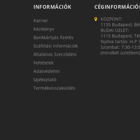
INFORMÁCIÓK
CÉGINFORMÁCIÓ
KÖZPONT:
Karrier
1135 Budapest, Bék
Kézikönyv
BUDAI ÜZLET:
1115 Budapest, Tét
Bankkártyás fizetés
Nyitva tartás: H-P 
Szállítási információk
Szombat: 7:30-13:
(mindkét üzletben)
Általános Szerződési
Feltételek
Adatvédelmi
tájékoztató
Termékvisszaküldés