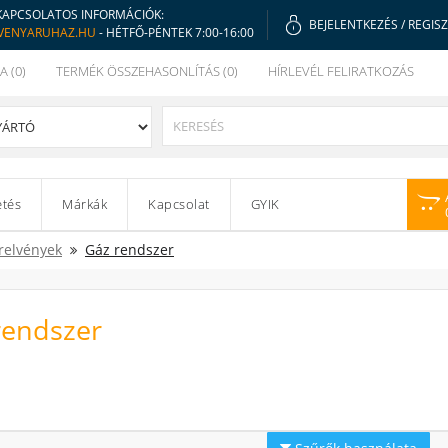
KAPCSOLATOS INFORMÁCIÓK:
BEJELENTKEZÉS
/
REGIS
VENYARUHAZ.HU
- HÉTFŐ-PÉNTEK 7:00-16:00
A (0)
TERMÉK ÖSSZEHASONLÍTÁS (0)
HÍRLEVÉL FELIRATKOZÁS
etés
Márkák
Kapcsolat
GYIK
relvények
Gáz rendszer
rendszer