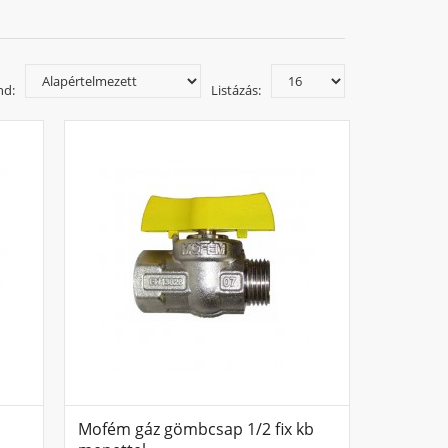
nd:
Listázás:
Mofém gáz gömbcsap 1/2 fix kb