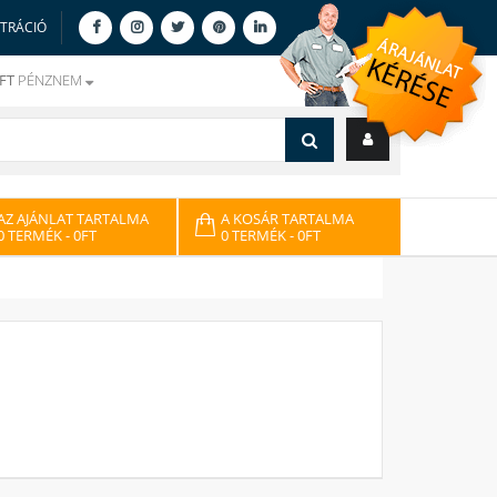
ZTRÁCIÓ
FT
PÉNZNEM
AZ AJÁNLAT TARTALMA
A KOSÁR TARTALMA
0 TERMÉK
- 0FT
0 TERMÉK
- 0FT