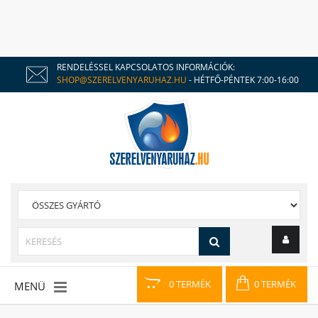
RENDELÉSSEL KAPCSOLATOS INFORMÁCIÓK:
SHOP@SZERELVENYARUHAZ.HU
- HÉTFŐ-PÉNTEK 7:00-16:00
0 TERMÉK
0 TERMÉK
MENÜ