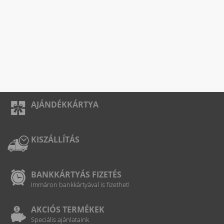
AJÁNDÉKKÁRTYA
KISZÁLLÍTÁS
BANKKÁRTYÁS FIZETÉS
Immáron bankkártyával is fizethet!
AKCIÓS TERMÉKEK
Speciális ajánlataink