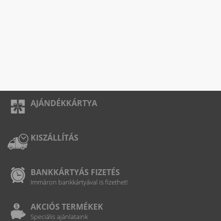
AJÁNDÉKKÁRTYA
KISZÁLLÍTÁS
BANKKÁRTYÁS FIZETÉS
Immáron bankkártyával is fizethet!
AKCIÓS TERMÉKEK
Speciális ajánlataink