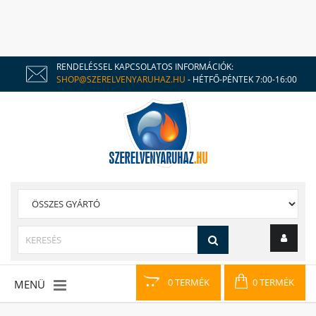
RENDELÉSSEL KAPCSOLATOS INFORMÁCIÓK:
SHOP@SZERELVENYARUHAZ.HU
- HÉTFŐ-PÉNTEK 7:00-16:00
0 TERMÉK
0 TERMÉK
MENÜ