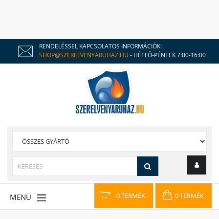
RENDELÉSSEL KAPCSOLATOS INFORMÁCIÓK:
SHOP@SZERELVENYARUHAZ.HU
- HÉTFŐ-PÉNTEK 7:00-16:00
0 TERMÉK
0 TERMÉK
MENÜ