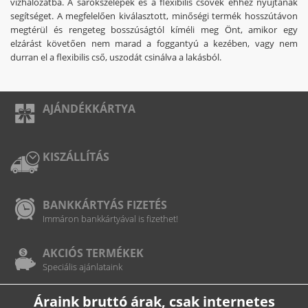
vízhálózatba. A sarokszelepek és a flexibilis csövek ehhez nyújtanak
segítséget. A megfelelően kiválasztott, minőségi termék hosszútávon
megtérül és rengeteg bosszúságtól kíméli meg Önt, amikor egy
elzárást követően nem marad a foggantyú a kezében, vagy nem
durran el a flexibilis cső, uszodát csinálva a lakásból.
AJÁNDÉKKÁRTYA
KISZÁLLÍTÁS
BANKKÁRTYÁS FIZETÉS
Immáron bankkártyával is fizethet!
AKCIÓS TERMÉKEK
Speciális ajánlataink
Áraink bruttó árak, csak internetes