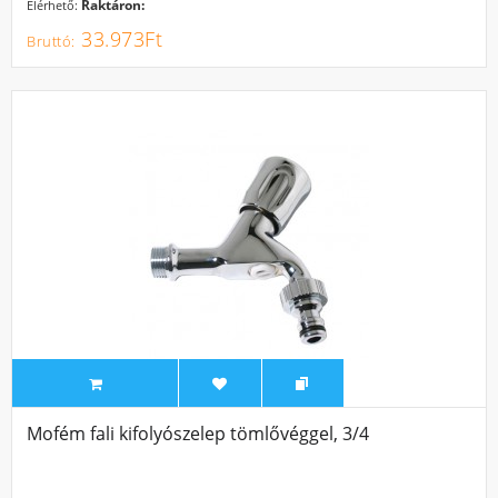
Raktáron:
Elérhető:
33.973Ft
Mofém fali kifolyószelep tömlővéggel, 3/4