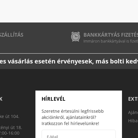
SZÁLLÍTÁS
BANKKÁRTYÁS FIZETÉ
Immáron bankkártyával is fizet
etes vásárlás esetén érvényesek, más bolti k
K
HÍRLEVÉL
EX
Szeretne értesülni legfrissebb
Aján
e út 104.
akcióinkról, ajánlatainkról?
Hiba
Iratkozzon fel hírlevelünkre!
ényi út 18.
7:00-16:00