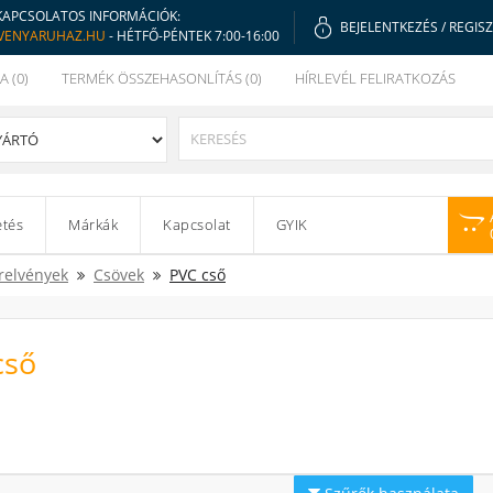
KAPCSOLATOS INFORMÁCIÓK:
BEJELENTKEZÉS
/
REGIS
VENYARUHAZ.HU
- HÉTFŐ-PÉNTEK 7:00-16:00
A (0)
TERMÉK ÖSSZEHASONLÍTÁS (0)
HÍRLEVÉL FELIRATKOZÁS
etés
Márkák
Kapcsolat
GYIK
relvények
Csövek
PVC cső
cső