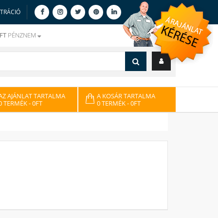
ZTRÁCIÓ
FT
PÉNZNEM
AZ AJÁNLAT TARTALMA
A KOSÁR TARTALMA
0 TERMÉK
- 0FT
0 TERMÉK
- 0FT