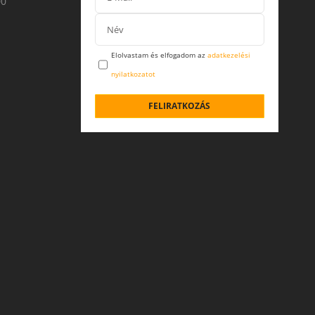
00
Elolvastam és elfogadom az
adatkezelési
nyilatkozatot
FELIRATKOZÁS