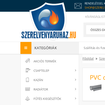
RENDELÉSSEL 
SHOP@SZEREL
KÍVÁNSÁGLIST
KATEGÓRIÁK
Szállítás és fiz
Főoldal
Sze
AKCIÓS TERMÉK
CSAPTELEP
PVC 
KAZÁN
RADIÁTOR
FŰTÉS KIEGÉSZÍTŐK