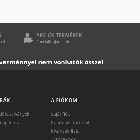
S
AKCIÓS TERMÉKEK
het!
Speciális ajánlataink
edvezménnyel nem vonhatók össze!
TRÁK
A FIÓKOM
dékutalványok
Saját fiók
bejelentő
Rendelési történet
Kívánság lista
Tranzakciók