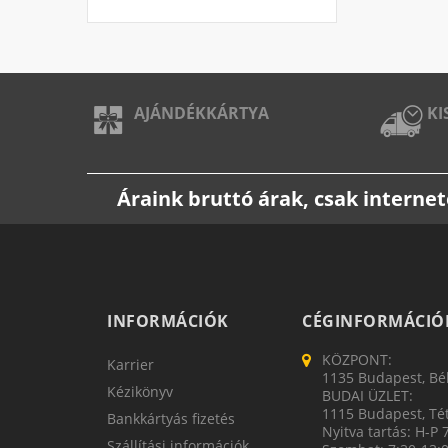
AJÁNDÉKKÁRTYA
KI
Áraink bruttó árak, csak intern
INFORMÁCIÓK
CÉGINFORMÁCIÓ
KÖZPONT:
Karrier
1135 Budapest, Bék
Kézikönyv
BUDAI ÜZLET:
1115 Budapest, Tét
Bankkártyás fizetés
Nyitva tartás: H-P 
Szállítási információk