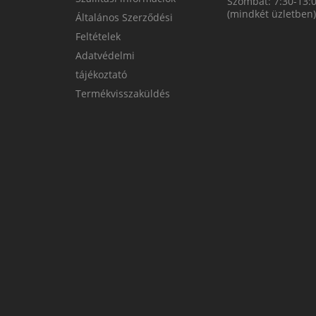
Szombat: 7:30-13:
(mindkét üzletben)
Általános Szerződési
Feltételek
Adatvédelmi
tájékoztató
Termékvisszaküldés