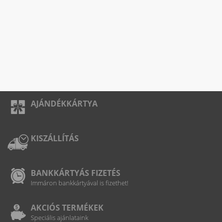
AJÁNDÉKKÁRTYA
KISZÁLLÍTÁS
BANKKÁRTYÁS FIZETÉS
Immáron bankkártyával is fizethet!
AKCIÓS TERMÉKEK
Speciális ajánlataink