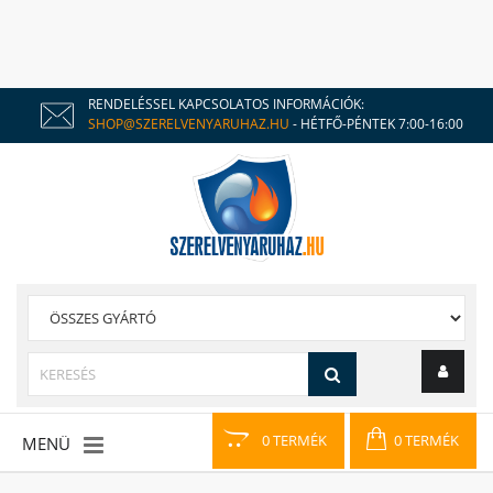
RENDELÉSSEL KAPCSOLATOS INFORMÁCIÓK:
SHOP@SZERELVENYARUHAZ.HU
- HÉTFŐ-PÉNTEK 7:00-16:00
0 TERMÉK
0 TERMÉK
MENÜ