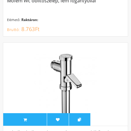
Mofém Wc öblítőszelep, fém fogantyúval
Raktáron:
Elérhető:
8.763Ft