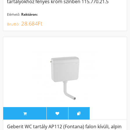
tartályokhoz fényes króm színben 115.770.21.5
Raktáron:
Elérhető:
28.684Ft
Geberit WC tartály AP112 (Fontana) falon kívüli, alpin