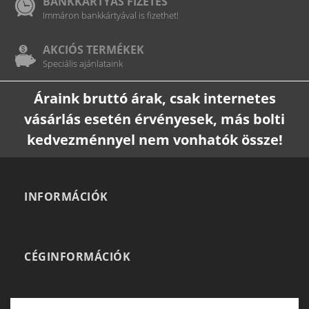
BANKKÁRTYÁS FIZETÉS
Immáron bankkártyával is fizethet!
AKCIÓS TERMÉKEK
Speciális ajánlataink
Áraink bruttó árak, csak internetes
vásárlás esetén érvényesek, más bolti
kedvezménnyel nem vonhatók össze!
INFORMÁCIÓK
CÉGINFORMÁCIÓK