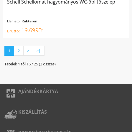
Schell Schellomat hagyományos WC-öblítőszelep
Raktáron:
Elérhető:
19.699Ft
1
2
>
>|
Tételek 1 től 16 / 25 (2 összes)
AJÁNDÉKKÁRTYA
KISZÁLLÍTÁS