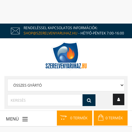
RENDELÉSSEL KAPCSOLATOS INFORMÁCIÓK:
SHOP@SZERELVENYARUHAZ.HU
- HÉTFŐ-PÉNTEK 7:00-16:00
0 TERMÉK
0 TERMÉK
MENÜ