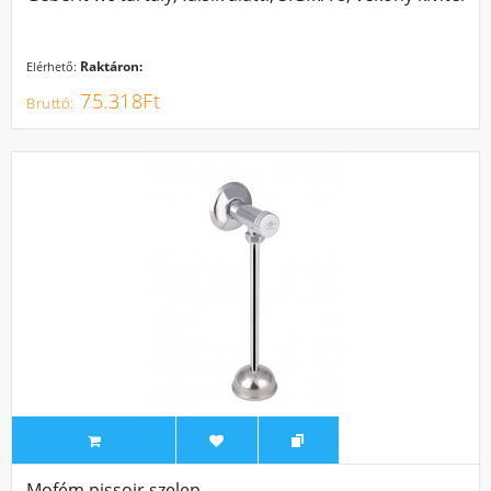
Raktáron:
Elérhető:
75.318Ft
Mofém pissoir szelep