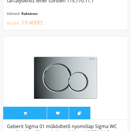
tartályokhoz fehér színben 115.770.11.1
Raktáron:
Elérhető:
19.400Ft
Geberit Sigma 01 működtető nyomólap Sigma WC