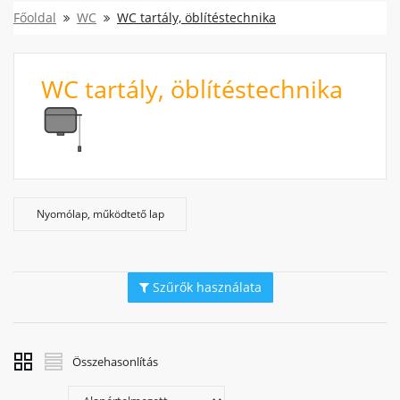
Főoldal
WC
WC tartály, öblítéstechnika
WC tartály, öblítéstechnika
Nyomólap, működtető lap
Szűrők használata
Összehasonlítás