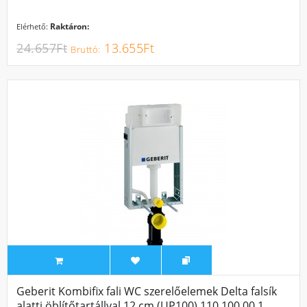
Raktáron:
Elérhető:
24.657Ft
13.655Ft
Geberit Kombifix fali WC szerelőelemek Delta falsík
alatti öblítőtartállyal 12 cm (UP100) 110.100.00.1