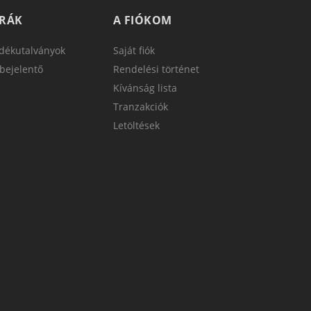
TRÁK
A FIÓKOM
dékutalványok
Saját fiók
bejelentő
Rendelési történet
Kívánság lista
Tranzakciók
Letöltések