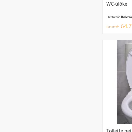
WC-ülőke
Raktár
Elérhető:
64.7
Toilette ne