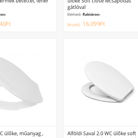
ermek betéttel, fehér
ülőke Soft close lecsapódás
gátlóval
on:
Raktáron:
Elérhető:
40Ft
16.099Ft
C ülőke, műanyag ,
Alföldi Saval 2.0 WC ülőke soft