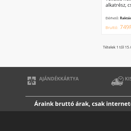
alkatrész,
Raktár
Elérhető:
749F
Tételek 1 től 15 
AJÁNDÉKKÁRTYA
KI
Áraink bruttó árak, csak intern