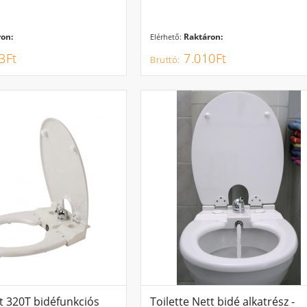
on:
Raktáron:
Elérhető:
3Ft
7.010Ft
tt 320T bidéfunkciós
Toilette Nett bidé alkatrész -