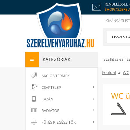
RENDELÉSSEL 
SHOP@SZEREL
KÍVÁNSÁGLIST
KATEGÓRIÁK
Szállítás és fiz
Főoldal
WC
AKCIÓS TERMÉK
CSAPTELEP
WC ü
KAZÁN
RADIÁTOR
FŰTÉS KIEGÉSZÍTŐK