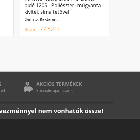
bidé 120S - Poliészter- műgyanta
kivitel, sima tetővel
Raktáron:
Elérhető:
77.521Ft
S
AKCIÓS TERMÉKEK
het!
Speciális ajánlataink
edvezménnyel nem vonhatók össze!