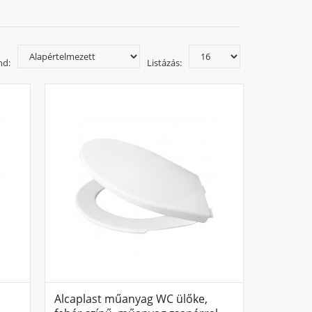
nd:
Listázás:
Alcaplast műanyag WC ülőke,