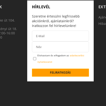
K
HÍRLEVÉL
EX
Szeretne értesülni legfrissebb
Aján
e út 104.
akcióinkról, ajánlatainkról?
Hiba
Iratkozzon fel hírlevelünkre!
ényi út 18.
7:00-16:00
00
Elolvastam és elfogadom az
adatkezelési
nyilatkozatot
FELIRATKOZÁS