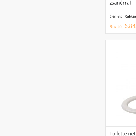
zsanérral
Raktár
Elérhető:
6.84
Toilette ne