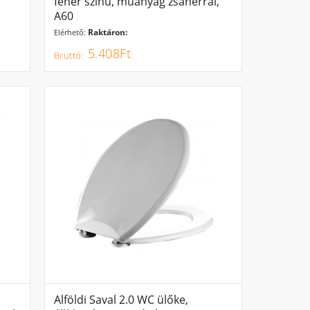
fehér színű, műanyag zsanérral,
A60
Raktáron:
Elérhető:
5.408Ft
Alföldi Saval 2.0 WC ülőke,