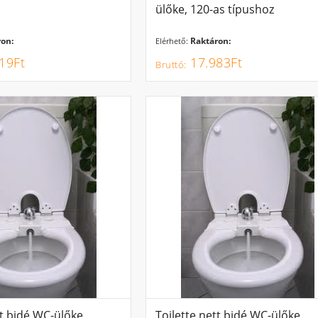
ülőke, 120-as típushoz
on:
Raktáron:
Elérhető:
19Ft
17.983Ft
tt bidé WC-ülőke,
Toilette nett bidé WC-ülőke,