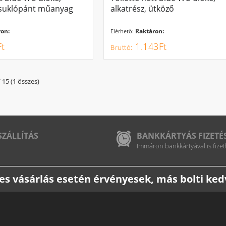
 csuklópánt műanyag
alkatrész, ütköző
on:
Raktáron:
Elérhető:
t
1.143Ft
/ 15 (1 összes)
SZÁLLÍTÁS
BANKKÁRTYÁS FIZETÉ
Immáron bankkártyával is fizet
etes vásárlás esetén érvényesek, más bolti k