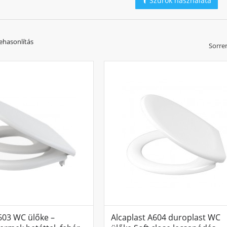
Szűrők használata
ehasonlítás
Sorre
603 WC ülőke –
Alcaplast A604 duroplast WC