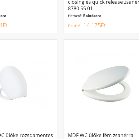
closing és quick release zsané
8780 S5 01
on:
Raktáron:
Elérhető:
4Ft
14.175Ft
 WC ülőke rozsdamentes
MDF WC ülőke fém zsanérral