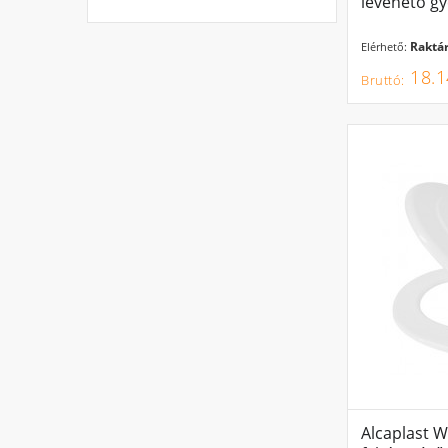
levehető gy
Raktár
Elérhető:
18.1
Alcaplast W