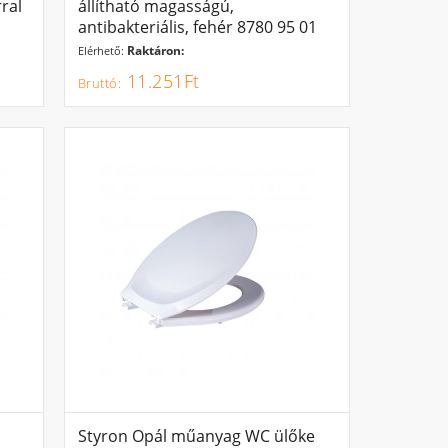
rral
állítható magasságú,
antibakteriális, fehér 8780 95 01
Raktáron:
Elérhető:
11.251Ft
Styron Opál műanyag WC ülőke