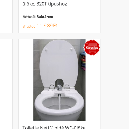
ülőke, 320T típushoz
Raktáron:
Elérhető:
11.989Ft
Toilette Nett® bidé WC-ülőke,