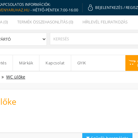
KAPCSOLATOS INFORMÁCIÓK:
BEJELENTKEZÉS
/
REGIS
VENYARUHAZ.HU
- HÉTFŐ-PÉNTEK 7:00-16:00
A (0)
TERMÉK ÖSSZEHASONLÍTÁS (0)
HÍRLEVÉL FELIRATKOZÁS
etés
Márkák
Kapcsolat
GYIK
WC ülőke
lőke