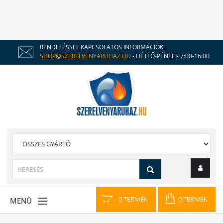
RENDELÉSSEL KAPCSOLATOS INFORMÁCIÓK:
SHOP@SZERELVENYARUHAZ.HU
- HÉTFŐ-PÉNTEK 7:00-16:00
0 TERMÉK
0 TERMÉK
MENÜ