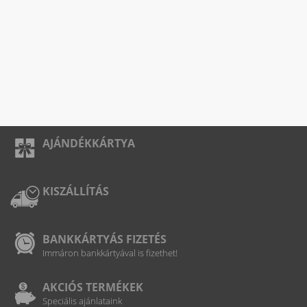
AJÁNDÉKKÁRTYA
KISZÁLLÍTÁS
BANKKÁRTYÁS FIZETÉS
Immáron bankkártyával is fizethet!
AKCIÓS TERMÉKEK
Speciális ajánlataink