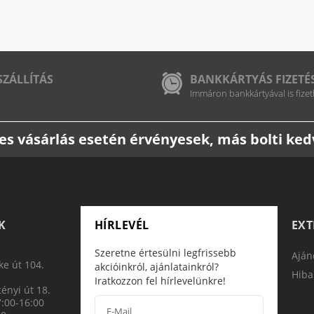
SZÁLLÍTÁS
BANKKÁRTYÁS FIZETÉ
Immáron bankkártyával is fizet
etes vásárlás esetén érvényesek, más bolti k
K
HÍRLEVÉL
EX
Szeretne értesülni legfrissebb
Aján
e út 104.
akcióinkról, ajánlatainkról?
Hiba
Iratkozzon fel hírlevelünkre!
ényi út 18.
7:00-16:00