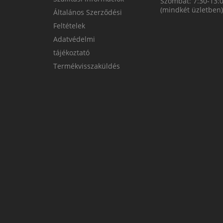
Szombat: 7:30-13:
(mindkét üzletben)
Általános Szerződési
Feltételek
Adatvédelmi
tájékoztató
Termékvisszaküldés