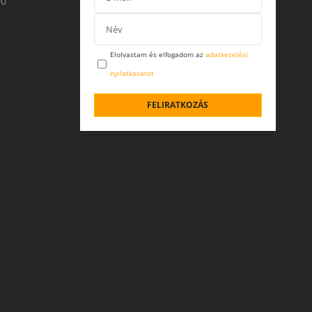
00
Elolvastam és elfogadom az
adatkezelési
nyilatkozatot
FELIRATKOZÁS