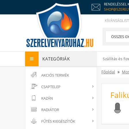
RENDELÉSSEL 
SHOP@SZEREL
KÍVÁNSÁGLIST
KATEGÓRIÁK
Szállítás és fiz
Főoldal
Mos
AKCIÓS TERMÉK
CSAPTELEP
Falik
KAZÁN
RADIÁTOR
FŰTÉS KIEGÉSZÍTŐK