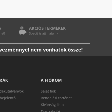
S
AKCIÓS TERMÉKEK
het!
Speciális ajánlataink
edvezménnyel nem vonhatók össze!
TRÁK
A FIÓKOM
dékutalványok
Saját fiók
bejelentő
Rendelési történet
Kívánság lista
Tranzakciók