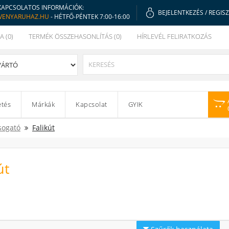
KAPCSOLATOS INFORMÁCIÓK:
BEJELENTKEZÉS
/
REGIS
VENYARUHAZ.HU
- HÉTFŐ-PÉNTEK 7:00-16:00
A (0)
TERMÉK ÖSSZEHASONLÍTÁS (0)
HÍRLEVÉL FELIRATKOZÁS
etés
Márkák
Kapcsolat
GYIK
ogató
Falikút
út