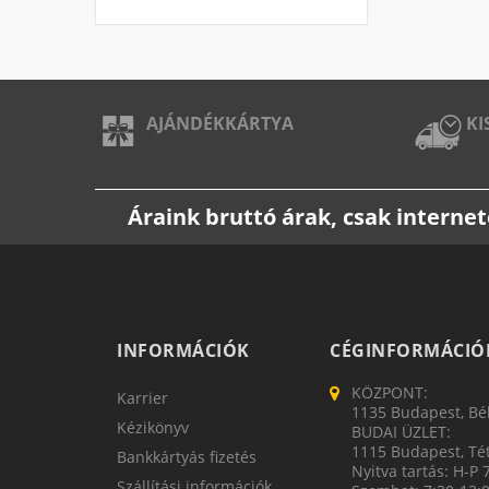
AJÁNDÉKKÁRTYA
KI
Áraink bruttó árak, csak intern
INFORMÁCIÓK
CÉGINFORMÁCIÓ
KÖZPONT:
Karrier
1135 Budapest, Bék
Kézikönyv
BUDAI ÜZLET:
1115 Budapest, Tét
Bankkártyás fizetés
Nyitva tartás: H-P 
Szállítási információk