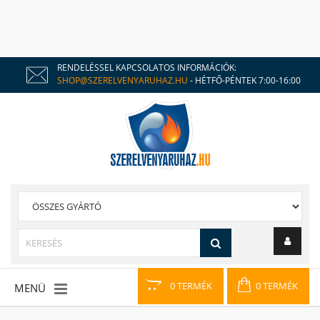
RENDELÉSSEL KAPCSOLATOS INFORMÁCIÓK:
SHOP@SZERELVENYARUHAZ.HU
- HÉTFŐ-PÉNTEK 7:00-16:00
0 TERMÉK
0 TERMÉK
MENÜ