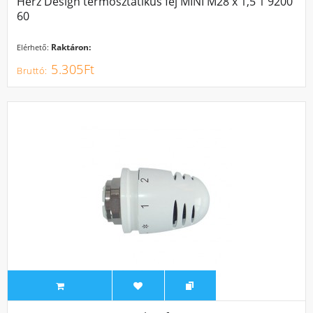
Herz Design termosztatikus fej MINI M28 x 1,5 1 9200
60
Raktáron:
Elérhető:
5.305Ft