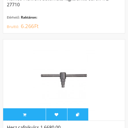
27710
Raktáron:
Elérhető:
6.266Ft
Herz cafnikulcs 1 6680 00