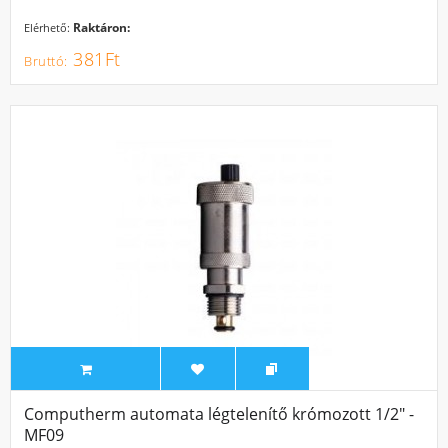
Raktáron:
Elérhető:
381Ft
Computherm automata légtelenítő krómozott 1/2" -
MF09