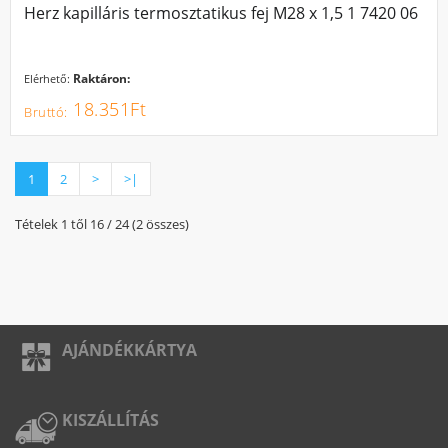
Herz kapilláris termosztatikus fej M28 x 1,5 1 7420 06
Raktáron:
Elérhető:
18.351Ft
1
2
>
>|
Tételek 1 től 16 / 24 (2 összes)
AJÁNDÉKKÁRTYA
KISZÁLLÍTÁS