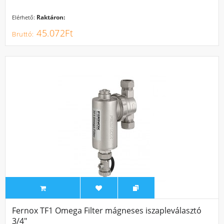
Raktáron:
Elérhető:
45.072Ft
Fernox TF1 Omega Filter mágneses iszapleválasztó
3/4"