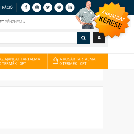
ZTRÁCIÓ
FT
PÉNZNEM
AZ AJÁNLAT TARTALMA
A KOSÁR TARTALMA
0 TERMÉK
- 0FT
0 TERMÉK
- 0FT