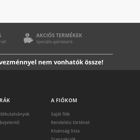
S
AKCIÓS TERMÉKEK
het!
Speciális ajánlataink
edvezménnyel nem vonhatók össze!
TRÁK
A FIÓKOM
dékutalványok
Saját fiók
bejelentő
Rendelési történet
Kívánság lista
Tranzakciók