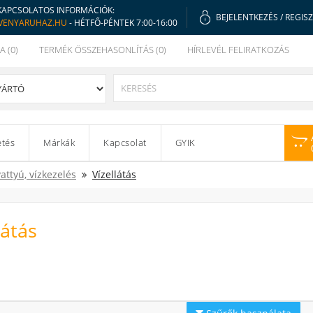
KAPCSOLATOS INFORMÁCIÓK:
BEJELENTKEZÉS
/
REGIS
VENYARUHAZ.HU
- HÉTFŐ-PÉNTEK 7:00-16:00
A (0)
TERMÉK ÖSSZEHASONLÍTÁS (0)
HÍRLEVÉL FELIRATKOZÁS
etés
Márkák
Kapcsolat
GYIK
vattyú, vízkezelés
Vízellátás
látás