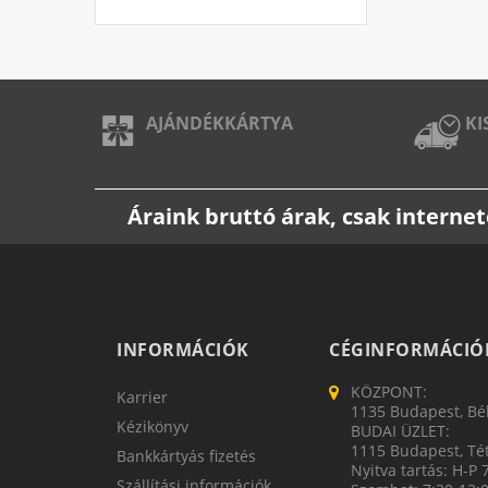
AJÁNDÉKKÁRTYA
KI
Áraink bruttó árak, csak intern
INFORMÁCIÓK
CÉGINFORMÁCIÓ
KÖZPONT:
Karrier
1135 Budapest, Bék
Kézikönyv
BUDAI ÜZLET:
1115 Budapest, Tét
Bankkártyás fizetés
Nyitva tartás: H-P 
Szállítási információk