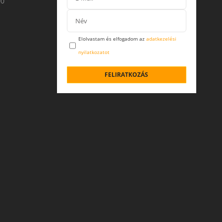
00
Elolvastam és elfogadom az
adatkezelési
nyilatkozatot
FELIRATKOZÁS