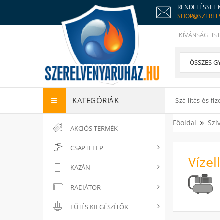
RENDELÉSSEL 
SHOP@SZEREL
KÍVÁNSÁGLIST
KATEGÓRIÁK
Szállítás és fiz
Főoldal
Szi
AKCIÓS TERMÉK
CSAPTELEP
Vízel
KAZÁN
RADIÁTOR
FŰTÉS KIEGÉSZÍTŐK