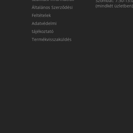
Szombat: 7:30-13:
(mindkét üzletben)
Általános Szerződési
Feltételek
Adatvédelmi
tájékoztató
Termékvisszaküldés