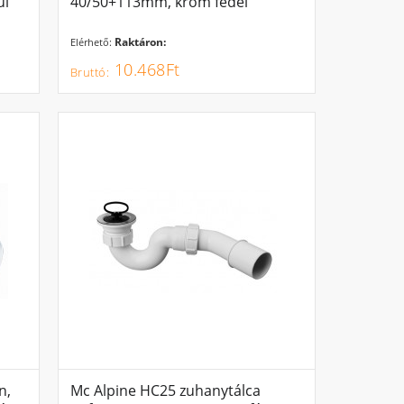
ül
40/50+113mm, króm fedél
Raktáron:
Elérhető:
10.468Ft
n,
Mc Alpine HC25 zuhanytálca