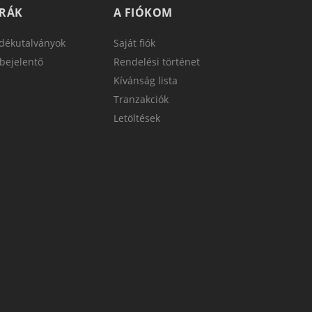
TRÁK
A FIÓKOM
dékutalványok
Saját fiók
bejelentő
Rendelési történet
Kívánság lista
Tranzakciók
Letöltések