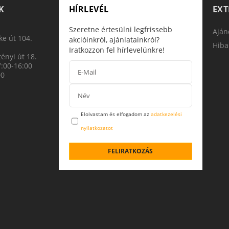
K
HÍRLEVÉL
EX
Szeretne értesülni legfrissebb
Aján
e út 104.
akcióinkról, ajánlatainkról?
Hiba
Iratkozzon fel hírlevelünkre!
ényi út 18.
7:00-16:00
00
Elolvastam és elfogadom az
adatkezelési
nyilatkozatot
FELIRATKOZÁS