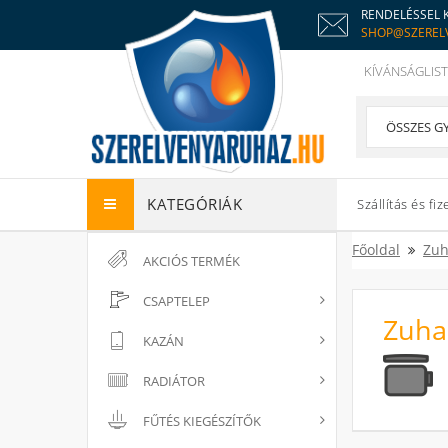
RENDELÉSSEL 
SHOP@SZEREL
KÍVÁNSÁGLIST
KATEGÓRIÁK
Szállítás és fiz
Főoldal
Zuh
AKCIÓS TERMÉK
CSAPTELEP
Zuha
KAZÁN
RADIÁTOR
FŰTÉS KIEGÉSZÍTŐK