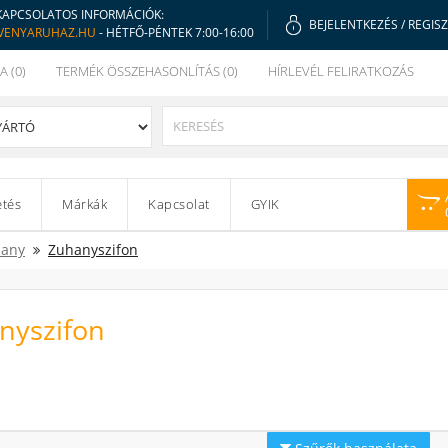
KAPCSOLATOS INFORMÁCIÓK:
BEJELENTKEZÉS
/
REGIS
VENYARUHAZ.HU
- HÉTFŐ-PÉNTEK 7:00-16:00
A (0)
TERMÉK ÖSSZEHASONLÍTÁS (0)
HÍRLEVÉL FELIRATKOZÁS
etés
Márkák
Kapcsolat
GYIK
any
Zuhanyszifon
nyszifon