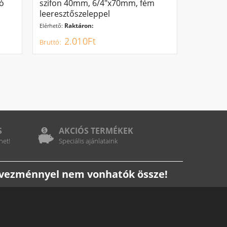
tó
szifon 40mm, 6/4"x70mm, fém
leeresztőszeleppel
Raktáron:
Elérhető:
2.010Ft
S
AKCIÓS TERMÉKEK
het!
Speciális ajánlataink
edvezménnyel nem vonhatók össze!