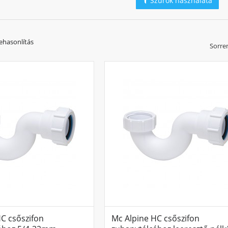
Szűrők használata
ehasonlítás
Sorre
C csőszifon
Mc Alpine HC csőszifon