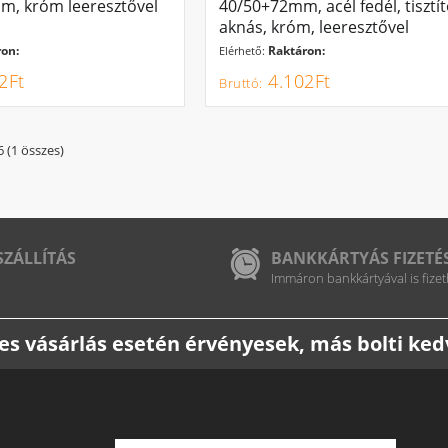
m, króm leeresztővel
40/50+72mm, acél fedél, tisztí
aknás, króm, leeresztővel
on:
Raktáron:
Elérhető:
2Ft
4.102Ft
6 (1 összes)
SZÁLLÍTÁS
BANKKÁRTYÁS FIZETÉ
Immáron bankkártyával is fizet
etes vásárlás esetén érvényesek, más bolti k