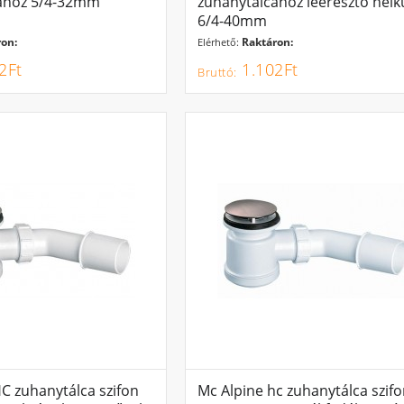
ához 5/4-32mm
zuhanytálcához leeresztő nélk
6/4-40mm
on:
Raktáron:
Elérhető:
2Ft
1.102Ft
C zuhanytálca szifon
Mc Alpine hc zuhanytálca szifo