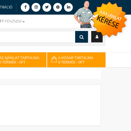
ZTRÁCIÓ
FT
PÉNZNEM
AZ AJÁNLAT TARTALMA
A KOSÁR TARTALMA
0 TERMÉK
- 0FT
0 TERMÉK
- 0FT