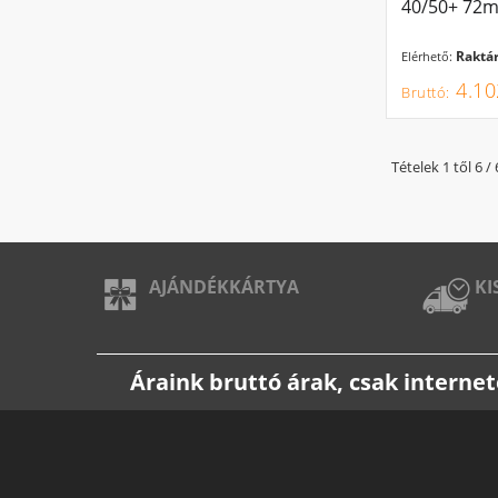
40/50+ 72m
Raktár
Elérhető:
4.10
Tételek 1 től 6 / 
AJÁNDÉKKÁRTYA
KI
Áraink bruttó árak, csak intern