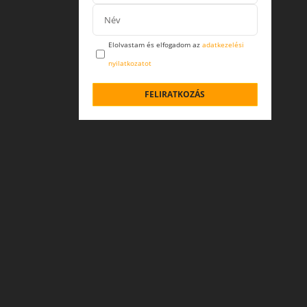
Elolvastam és elfogadom az
adatkezelési
nyilatkozatot
FELIRATKOZÁS