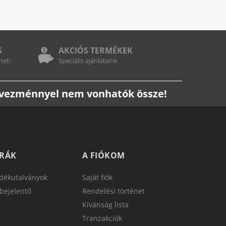
S
AKCIÓS TERMÉKEK
het!
Speciális ajánlataink
edvezménnyel nem vonhatók össze!
TRÁK
A FIÓKOM
dékutalványok
Saját fiók
bejelentő
Rendelési történet
Kívánság lista
Tranzakciók