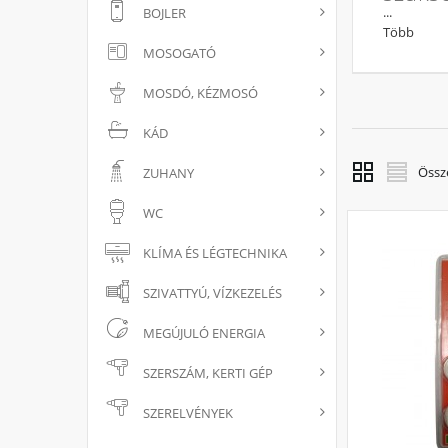
...
BOJLER
Itt mindent
Több
MOSOGATÓ
Válass
MOSDÓ, KÉZMOSÓ
A törülköző
és szárazon
KÁD
radiátort 
Össz
ZUHANY
WC
KLÍMA ÉS LÉGTECHNIKA
SZIVATTYÚ, VÍZKEZELÉS
MEGÚJULÓ ENERGIA
SZERSZÁM, KERTI GÉP
SZERELVÉNYEK