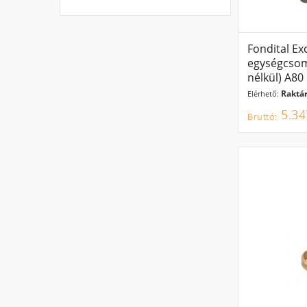
Fondital Exc
egységcsom
nélkül) A80
Raktár
Elérhető:
5.34