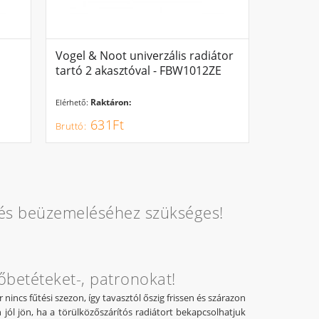
Vogel & Noot univerzális radiátor
tartó 2 akasztóval - FBW1012ZE
Raktáron:
Elérhető:
631Ft
 és beüzemeléséhez szükséges!
tőbetéteket-, patronokat!
nincs fűtési szezon, így tavasztól őszig frissen és szárazon
 jól jön, ha a törülközőszárítós radiátort bekapcsolhatjuk