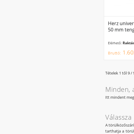
Herz univer
50 mm teng
Raktár
Elérhető:
1.60
Tételek 1 től 9 / 
Minden, 
Itt mindent megt
Válassza 
A törülközőszárí
tarthatja a tör