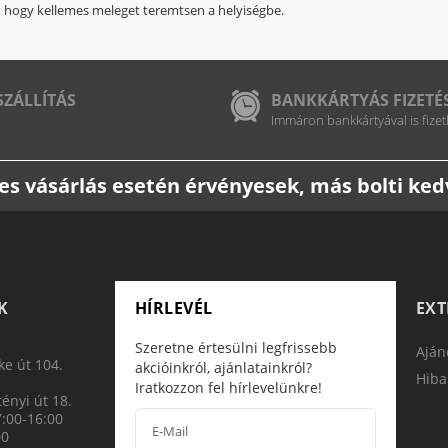
, hogy kellemes meleget teremtsen a helyiségbe.
SZÁLLÍTÁS
BANKKÁRTYÁS FIZETÉ
Immáron bankkártyával is fizet
etes vásárlás esetén érvényesek, más bolti k
K
HÍRLEVÉL
EX
Szeretne értesülni legfrissebb
Aján
e út 104.
akcióinkról, ajánlatainkról?
Hiba
Iratkozzon fel hírlevelünkre!
ényi út 18.
7:00-16:00
00