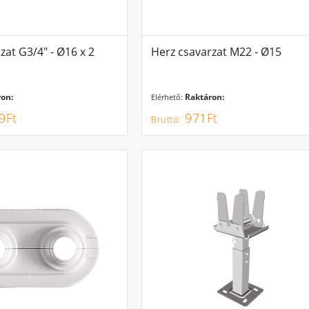
zat G3/4" - Ø16 x 2
Herz csavarzat M22 - Ø15
on:
Raktáron:
Elérhető:
9Ft
971Ft