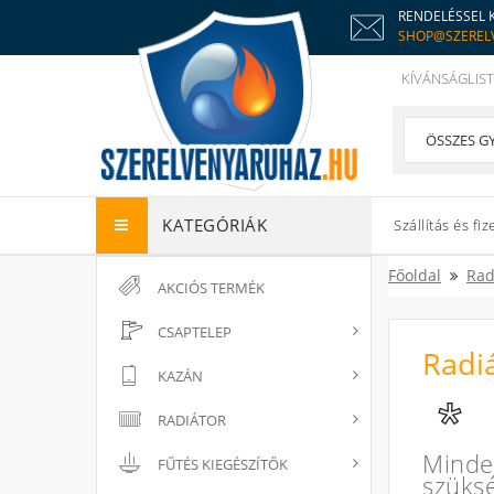
RENDELÉSSEL 
SHOP@SZEREL
KÍVÁNSÁGLIST
KATEGÓRIÁK
Szállítás és fiz
Főoldal
Rad
AKCIÓS TERMÉK
CSAPTELEP
Radi
KAZÁN
RADIÁTOR
Minde
FŰTÉS KIEGÉSZÍTŐK
szüks