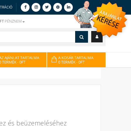
ZTRÁCIÓ
FT
PÉNZNEM
AZ AJÁNLAT TARTALMA
A KOSÁR TARTALMA
0 TERMÉK
- 0FT
0 TERMÉK
- 0FT
hez és beüzemeléséhez