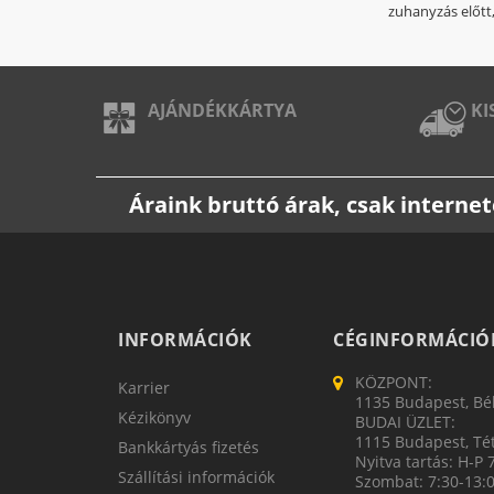
zuhanyzás előtt
AJÁNDÉKKÁRTYA
KI
Áraink bruttó árak, csak intern
INFORMÁCIÓK
CÉGINFORMÁCIÓ
KÖZPONT:
Karrier
1135 Budapest, Bék
Kézikönyv
BUDAI ÜZLET:
1115 Budapest, Tét
Bankkártyás fizetés
Nyitva tartás: H-P 
Szállítási információk
Szombat: 7:30-13: