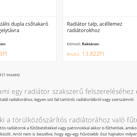
zális dupla csőtakaró
Radiátor talp, acéllemez
elytávra
radiátorokhoz
on:
Raktáron:
Elérhető:
3Ft
13.822Ft
9 (1 összes)
ami egy radiátor szakszerű felszereléséhez
alál radiátorához, legyen szó fali tartóról, radiátorlábról vagy szerszámról.
ki a törülközőszárítós radiátorához való fű
tós radiátorok a fűtőbetétekkel vagy patronokkal akkor is fűthetőek, amikor 
ülközőt. Arról nem is beszélve, hogy egy-egy hűvösebb őszi hajnalon milyen