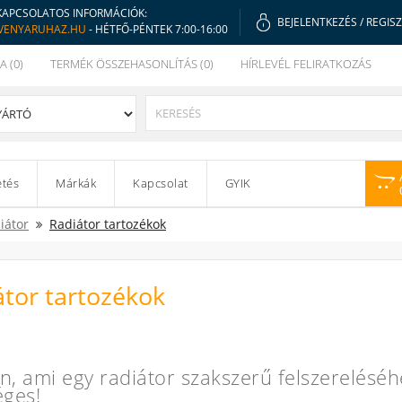
KAPCSOLATOS INFORMÁCIÓK:
BEJELENTKEZÉS
/
REGIS
VENYARUHAZ.HU
- HÉTFŐ-PÉNTEK 7:00-16:00
A (0)
TERMÉK ÖSSZEHASONLÍTÁS (0)
HÍRLEVÉL FELIRATKOZÁS
etés
Márkák
Kapcsolat
GYIK
iátor
Radiátor tartozékok
átor tartozékok
n, ami egy radiátor szakszerű felszerelésé
éges!