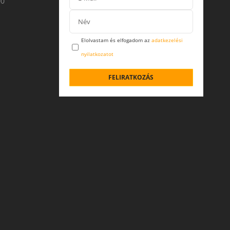
00
Elolvastam és elfogadom az
adatkezelési
nyilatkozatot
FELIRATKOZÁS