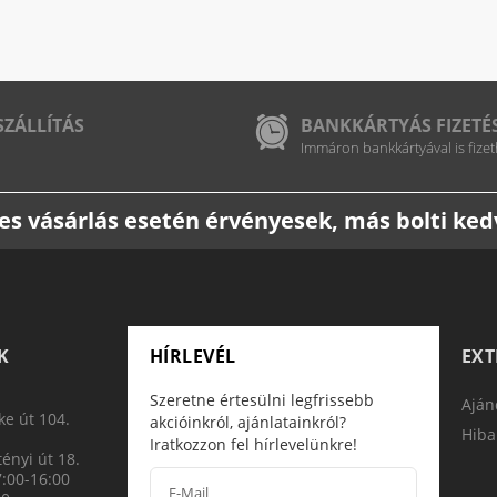
SZÁLLÍTÁS
BANKKÁRTYÁS FIZETÉ
Immáron bankkártyával is fizet
etes vásárlás esetén érvényesek, más bolti k
K
HÍRLEVÉL
EX
Szeretne értesülni legfrissebb
Aján
e út 104.
akcióinkról, ajánlatainkról?
Hiba
Iratkozzon fel hírlevelünkre!
ényi út 18.
7:00-16:00