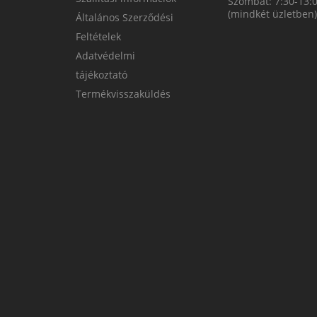
Szombat: 7:30-13:
(mindkét üzletben)
Általános Szerződési
Feltételek
Adatvédelmi
tájékoztató
Termékvisszaküldés