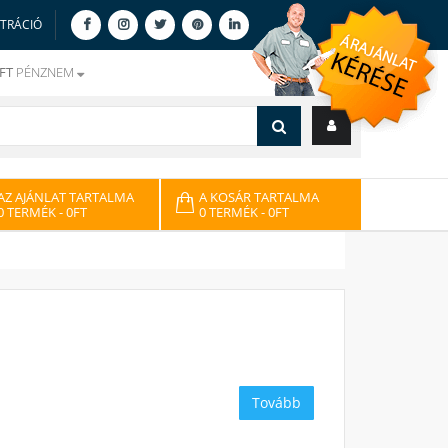
ZTRÁCIÓ
FT
PÉNZNEM
AZ AJÁNLAT TARTALMA
A KOSÁR TARTALMA
0 TERMÉK
- 0FT
0 TERMÉK
- 0FT
Tovább