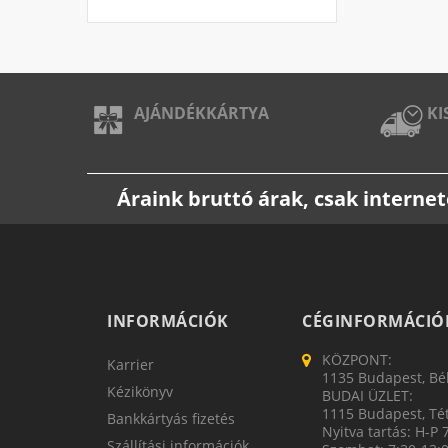
AJÁNDÉKKÁRTYA
KI
Áraink bruttó árak, csak intern
INFORMÁCIÓK
CÉGINFORMÁCIÓ
KÖZPONT:
Karrier
1135 Budapest, Bék
Kézikönyv
BUDAI ÜZLET:
1115 Budapest, Tét
Bankkártyás fizetés
Nyitva tartás: H-P 
Szállítási információk