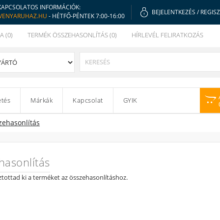
KAPCSOLATOS INFORMÁCIÓK:
BEJELENTKEZÉS
/
REGIS
VENYARUHAZ.HU
- HÉTFŐ-PÉNTEK 7:00-16:00
A (0)
TERMÉK ÖSSZEHASONLÍTÁS (0)
HÍRLEVÉL FELIRATKOZÁS
etés
Márkák
Kapcsolat
GYIK
zehasonlítás
hasonlítás
tottad ki a terméket az összehasonlításhoz.