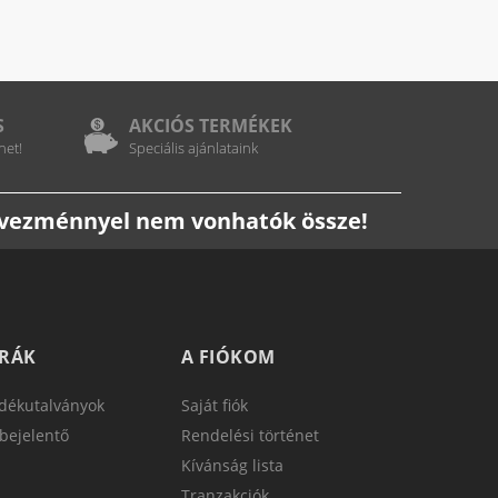
S
AKCIÓS TERMÉKEK
het!
Speciális ajánlataink
edvezménnyel nem vonhatók össze!
TRÁK
A FIÓKOM
dékutalványok
Saját fiók
bejelentő
Rendelési történet
Kívánság lista
Tranzakciók