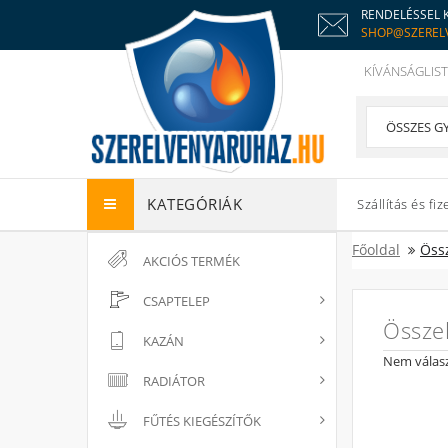
RENDELÉSSEL 
SHOP@SZEREL
KÍVÁNSÁGLIST
KATEGÓRIÁK
Szállítás és fiz
Főoldal
Öss
AKCIÓS TERMÉK
CSAPTELEP
Össze
KAZÁN
Nem válasz
RADIÁTOR
FŰTÉS KIEGÉSZÍTŐK