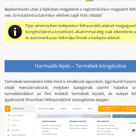
Bejelentkezés után a fejlécben megjelenik a regisztrációkor megadott fel
név. Erre kattintva bármikor elérheti saját Fiók oldalát!
Tipp:
amennyiben belépéskor felhasználói adatait megjegyezt
böngészőjével a következő alkalommal elég csak elkezdenie a
és automatikusan felkínálja Önnek a belépési adatait.
Harmadik lépés – Termékek böngészése
Termékek keresésére több mód is kínálkozik lapunkon. Egyrészről használ
oldali menüstruktúrát, melyben kategóriák szerint haladva sz
termékkínálatot az Önt érdeklő termékek között, és melyet fo
igyekszünk finomítani felhasználóink visszajelzése alapján.