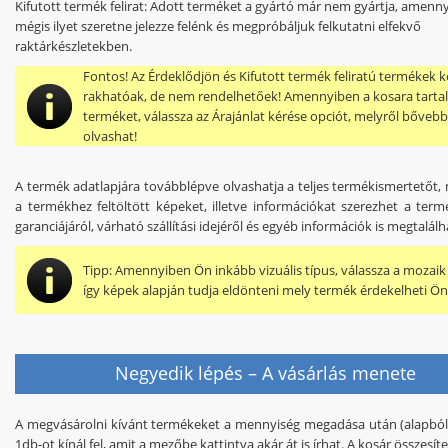
Kifutott termék felirat
: Adott terméket a gyártó már nem gyártja, amenn
mégis ilyet szeretne jelezze felénk és megpróbáljuk felkutatni elfekvő
raktárkészletekben.
Fontos!
Az Érdeklődjön és Kifutott termék feliratú termékek 
rakhatóak, de nem rendelhetőek! Amennyiben a kosara tartal
terméket, válassza az Árajánlat kérése opciót, melyről bőve
olvashat!
A termék adatlapjára továbblépve olvashatja a teljes termékismertetőt,
a termékhez feltöltött képeket, illetve információkat szerezhet a termé
garanciájáról, várható szállítási idejéről és egyéb információk is megtalál
Tipp:
Amennyiben Ön inkább vizuális típus, válassza a mozaik
így képek alapján tudja eldönteni mely termék érdekelheti Ön
Negyedik lépés – A vásárlás menete
A megvásárolni kívánt termékeket a mennyiség megadása után (alapból
1db-ot kínál fel, amit a mezőbe kattintva akár át is írhat. A kosár összesíte