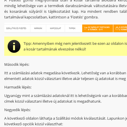
mindig lehetősége van a termékek darabszámának változtatására illetve
és kosarának súlyáról is tájékoztatást kap. Ha mindent rendben talá
tartalmával kapcsolatban, kattintson a 'Fizetés' gombra.
Tipp:
Amennyiben még nem jelentkezett be ezen az oldalon i
a kosár tartalmának elveszése nélkül!
Második lépés:
Itt a számlázási adatok megadása következik. Lehetőség van a korábban
elmentett adatok közül választani illetve akár teljesen új adatokat is meg
Harmadik lépés:
Ugyanúgy mint a számlázási adatoknál itt is lehetőségünk van a korább
címek közül választani illetve új adatokat is megadhatunk.
Negyedik lépés:
A következő oldalon láthatja a Szállítási módok kiválasztását. Lapunkon j
következő opciók közül választhat: