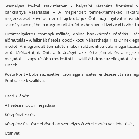
Személyes átvétel szaküzletben - helyszíni készpénz fizetéssel v
bankkártya vásárlással
– A megrendelt termék/termékek raktáru
megérkezését követően erről tájékoztatjuk Önt, majd nyitvatartási 
személyesen eljöhet a megrendelt áruért és helyben kifizetve el is viheti 
Futárszolgálatos csomagkiszállítás,
online bankkártyás vásárlás, utá
előreutalás
– A felkínált fizetési opciók közül választhatja ki az Önnek le
módot. A megrendelt termék/termékek raktárunkba való megérkezésé
erről tájékoztatjuk Önt, a futárcéget akik érte jönnek és a regiszt
megadott – vagy később módosított – szállítási címre az elfogadott áron 
Önnek.
Posta Pont
– Ebben az esetben csomagja a fizetés rendezése után a meg
Pontra lesz kiszállítva.
Ötödik lépés:
A fizetési módok megadása.
Készpénzfizetés:
Készpénz fizetésre elsősorban személyes átvétel esetén van lehetőség.
Utánvét: