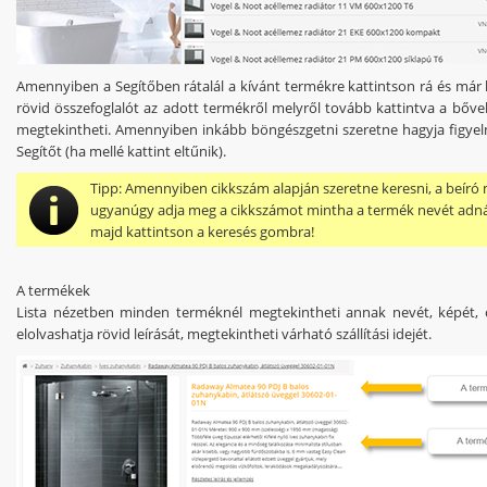
Amennyiben a Segítőben rátalál a kívánt termékre kattintson rá és már l
rövid összefoglalót az adott termékről melyről tovább kattintva a bőveb
megtekintheti. Amennyiben inkább böngészgetni szeretne hagyja figyel
Segítőt (ha mellé kattint eltűnik).
Tipp:
Amennyiben cikkszám alapján szeretne keresni, a beíró
ugyanúgy adja meg a cikkszámot mintha a termék nevét adn
majd kattintson a keresés gombra!
A termékek
Lista nézetben minden terméknél megtekintheti annak nevét, képét, 
elolvashatja rövid leírását, megtekintheti várható szállítási idejét.