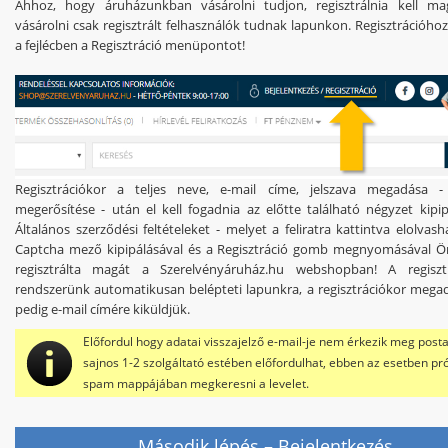
Ahhoz, hogy áruházunkban vásárolni tudjon, regisztrálnia kell ma
vásárolni csak regisztrált felhasználók tudnak lapunkon. Regisztrációhoz
a fejlécben a
Regisztráció
menüpontot!
Regisztrációkor a
teljes neve
,
e-mail címe
,
jelszava
megadása - 
megerősítése - után el kell fogadnia az előtte található
négyzet kipip
Általános szerződési feltételeket - melyet a feliratra kattintva elolvas
C
aptcha mező kipipálásával
és a
Regisztráció gomb
megnyomásával Ön
regisztrálta magát a Szerelvényáruház.hu webshopban! A regiszt
rendszerünk automatikusan belépteti lapunkra, a regisztrációkor megad
pedig e-mail címére kiküldjük.
Előfordul hogy adatai visszajelző e-mail-je nem érkezik meg posta
sajnos 1-2 szolgáltató estében előfordulhat, ebben az esetben pr
spam mappájában megkeresni a levelet.
Második lépés – Bejelentkezés