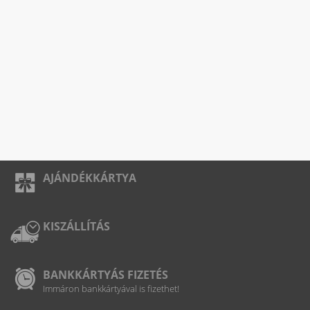
AJÁNDÉKKÁRTYA
KISZÁLLÍTÁS
BANKKÁRTYÁS FIZETÉS
Immáron bankkártyával is fizethet!