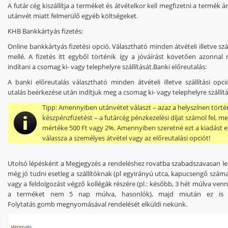
A futár cég kiszállítja a terméket és átvételkor kell megfizetni a termék árá
utánvét miatt felmerülő egyéb költségeket.
KHB Bankkártyás fizetés:
Online bankkártyás fizetési opció. Választható minden átvételi illetve szál
mellé. A fizetés itt egyből történik így a jóváírást követően azonnal
indítani
a csomag ki- vagy telephelyre
szállítását.
Banki előreutalás:
A banki előreutalás
választható minden átvételi illetve szállítási opc
utalás beérkezése után indítjuk meg a csomag ki- vagy telephelyre
szállít
Tipp:
Amennyiben utánvétet választ – azaz a helyszínen tört
készpénzfizetést – a futárcég pénzkezelési díjat számol fel, m
mértéke 500 Ft vagy 2%. Amennyiben szeretné ezt a kiadást e
válassza a személyes átvétel vagy az előreutalási opciót!
Utolsó lépésként a Megjegyzés a rendeléshez rovatba
szabadszavasan
le
még jó tudni esetleg a szállítóknak (pl egyirányú utca, kapucsengő szám
vagy a feldolgozást végző kollégák részére (pl.: később, 3 hét múlva ven
a terméket nem 5 nap múlva, hasonlók), majd miután ez is
Folytatás
gomb
megnyomásával rendelését elküldi nekünk.