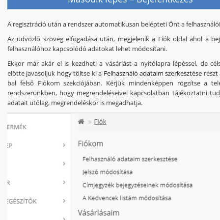
A regisztráció után a rendszer automatikusan belépteti Önt a felhasználói
Az üdvözlő szöveg elfogadása után, megjelenik a Fiók oldal ahol a bej
felhasználóhoz kapcsolódó adatokat lehet módosítani.
Ekkor már akár el is kezdheti a vásárlást a nyitólapra lépéssel, de cél
előtte javasoljuk hogy töltse ki a
Felhasználó adataim szerkesztése
részt 
bal felső Fiókom szekciójában. Kérjük mindenképpen rögzítse a te
rendszerünkben, hogy megrendeléseivel kapcsolatban tájékoztatni tudj
adatait utólag, megrendeléskor is megadhatja.