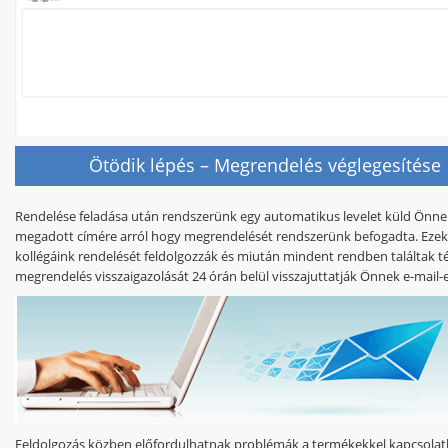
Ötödik lépés – Megrendelés véglegesítése
Rendelése feladása után rendszerünk egy automatikus levelet küld Önne
megadott címére arról hogy megrendelését rendszerünk befogadta. Ezek
kollégáink rendelését feldolgozzák és miután mindent rendben találtak té
megrendelés visszaigazolását 24 órán belül
visszajuttatják Önnek e-mail-
Feldolgozás közben előfordulhatnak problémák
a termékekkel kapcsola