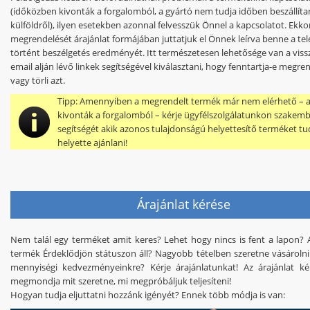
(időközben kivonták a forgalomból, a gyártó nem tudja időben beszállíta
külföldről),
ilyen esetekben azonnal felvesszük Önnel a kapcsolatot
. Ekko
megrendelését árajánlat formájában juttatjuk el Önnek leírva benne a te
történt beszélgetés eredményét. Itt természetesen lehetősége van a viss
email alján lévő linkek segítségével kiválasztani, hogy fenntartja-e megre
vagy törli azt.
Tipp:
Amennyiben a megrendelt termék már nem elérhető – 
kivonták a forgalomból – kérje ügyfélszolgálatunkon szakem
segítségét akik azonos tulajdonságú helyettesítő terméket t
helyette ajánlani!
Árajánlat kérése
Nem talál egy terméket amit keres? Lehet hogy nincs is fent a lapon? A
termék Érdeklődjön státuszon áll? Nagyobb tételben szeretne vásárolni 
mennyiségi kedvezményeinkre? Kérje árajánlatunkat! Az árajánlat k
megmondja mit szeretne, mi megpróbáljuk teljesíteni!
Hogyan tudja eljuttatni hozzánk igényét? Ennek több módja is van: