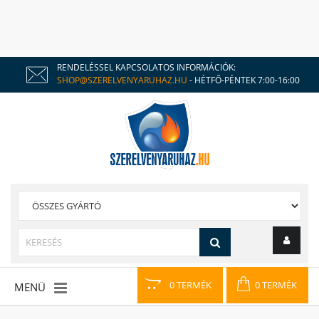
RENDELÉSSEL KAPCSOLATOS INFORMÁCIÓK:
SHOP@SZERELVENYARUHAZ.HU
- HÉTFŐ-PÉNTEK 7:00-16:00
0 TERMÉK
0 TERMÉK
MENÜ