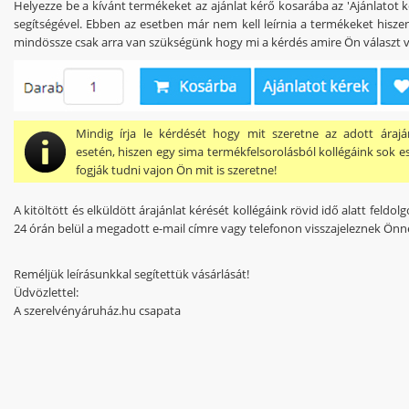
Helyezze be a kívánt termékeket az ajánlat kérő kosarába az 'Ajánlatot 
segítségével. Ebben az esetben már nem kell leírnia a termékeket hiszen
mindössze csak arra van szükségünk hogy mi a kérdés amire Ön választ v
Mindig írja le kérdését hogy mit szeretne az adott árajá
esetén, hiszen egy sima termékfelsorolásból kollégáink sok 
fogják tudni vajon Ön mit is szeretne!
A kitöltött és elküldött árajánlat kérését kollégáink rövid idő alatt feldol
24 órán belül a megadott e-mail címre vagy telefonon visszajeleznek Önn
Reméljük leírásunkkal segítettük vásárlását!
Üdvözlettel:
A szerelvényáruház.hu csapata