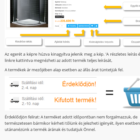
Az egerét a képre húzva kinagyítva jelenik meg a kép. ’A részletes leírás é
linkre kattintva megnézheti az adott termék teljes leírását,
A termékek ár mezőjében alap esetben az áfás árat tüntetjük fel.
Érdeklődjön felirat
: A terméket adott időpontban nem forgalmazzuk, de
természetesen bármikor kérheti tőlünk és jelezheti igényét, ilyen esetbe
utánanézünk a termék árának és tudatjuk Önnel.