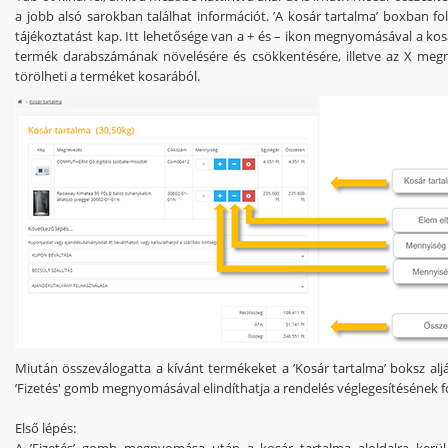
a jobb alsó sarokban találhat információt. ’A kosár tartalma’ boxban f
tájékoztatást kap. Itt lehetősége van a + és – ikon megnyomásával a kos
termék darabszámának növelésére és csökkentésére, illetve az X me
törölheti a terméket kosarából.
Miután összeválogatta a kívánt termékeket a ’Kosár tartalma’ boksz aljá
’Fizetés' gomb megnyomásával elindíthatja a rendelés véglegesítésének 
Első lépés:
A ’Fizetés’ gomb megnyomása után a kosár tartalma aloldalra kerü