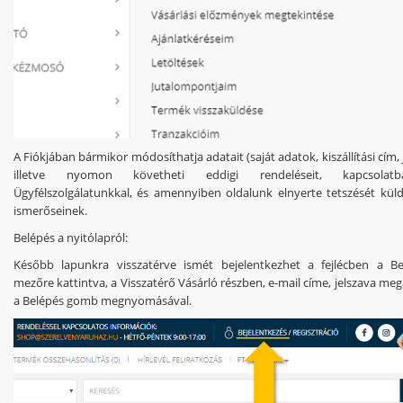
A Fiókjában bármikor módosíthatja adatait (saját adatok, kiszállítási cím, 
illetve nyomon követheti eddigi rendeléseit, kapcsolat
Ügyfélszolgálatunkkal, és amennyiben oldalunk elnyerte tetszését küld
ismerőseinek.
Belépés a nyitólapról:
Később lapunkra visszatérve ismét bejelentkezhet a fejlécben a Be
mezőre kattintva, a Visszatérő Vásárló részben, e-mail címe, jelszava me
a Belépés gomb megnyomásával.