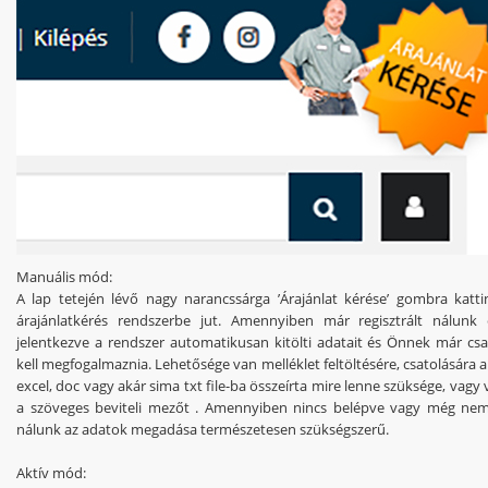
Manuális mód:
A lap tetején lévő nagy narancssárga ’Árajánlat kérése’ gombra katt
árajánlatkérés rendszerbe jut. Amennyiben már regisztrált nálunk
jelentkezve a rendszer automatikusan kitölti adatait és Önnek már csa
kell megfogalmaznia. Lehetősége van melléklet feltöltésére, csatolására
excel, doc vagy akár sima txt file-ba összeírta mire lenne szüksége, vagy 
a szöveges beviteli mezőt . Amennyiben nincs belépve vagy még nem 
nálunk az adatok megadása természetesen szükségszerű.
Aktív mód: