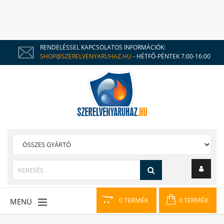
RENDELÉSSEL KAPCSOLATOS INFORMÁCIÓK:
SHOP@SZERELVENYARUHAZ.HU
- HÉTFŐ-PÉNTEK 7:00-16:00
0 TERMÉK
0 TERMÉK
MENÜ