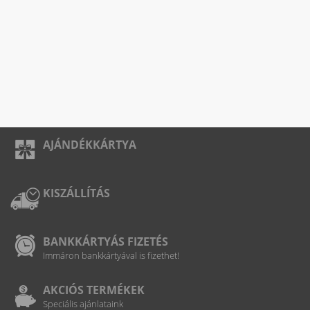
AJÁNDÉKKÁRTYA
KISZÁLLÍTÁS
BANKKÁRTYÁS FIZETÉS
Immáron bankkártyával is fizethet!
AKCIÓS TERMÉKEK
Speciális ajánlataink