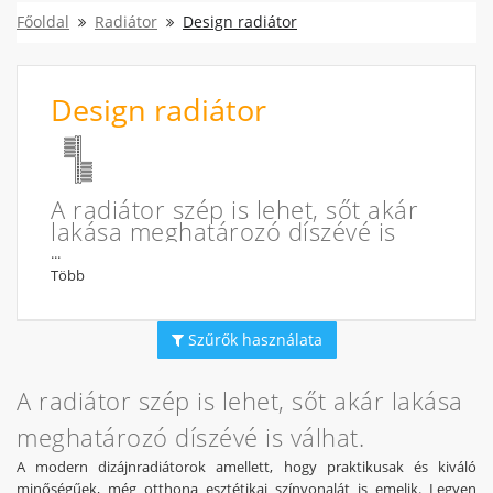
Főoldal
Radiátor
Design radiátor
Design radiátor
A radiátor szép is lehet, sőt akár
lakása meghatározó díszévé is
válhat.
...
Több
A modern dizájnradiátorok amellett, hogy praktikusak és
kiváló minőségűek, még otthona esztétikai színvonalát is
emelik. Legyen akár minimál stílusú, akár eklektikus vagy
Szűrők használata
mediterrán hangulatú az otthona, a Szerelvényáruház
exkluzív dizájnradiátorai között Ön is megtalálhatja a lakása
stílusához leginkább illőt.
A radiátor szép is lehet, sőt akár lakása
meghatározó díszévé is válhat.
A modern dizájnradiátorok amellett, hogy praktikusak és kiváló
minőségűek, még otthona esztétikai színvonalát is emelik. Legyen