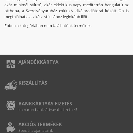
akár minimál stílusú, akár eklektikus vagy mediterrán hangulatú az
otthona, a Szerelvényáruház exkluzív dizájnradiátorai között Ön is
megtalálhatja a lakása stílusához leginkább illőt.
Ebben a kategóriában nem találhatóak termékek.
AJÁNDÉKKÁRTYA
KISZÁLLÍTÁS
BANKKÁRTYÁS FIZETÉS
Immáron bankkártyával is fizethet!
AKCIÓS TERMÉKEK
Speciális ajánlataink