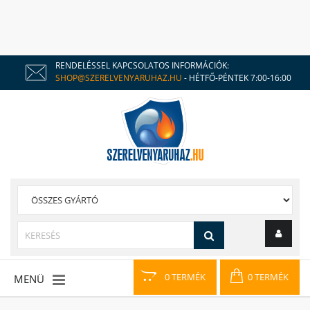
RENDELÉSSEL KAPCSOLATOS INFORMÁCIÓK:
SHOP@SZERELVENYARUHAZ.HU
- HÉTFŐ-PÉNTEK 7:00-16:00
0 TERMÉK
0 TERMÉK
MENÜ