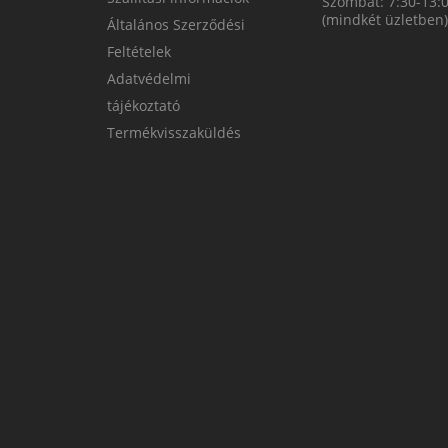
Szombat: 7:30-13:
(mindkét üzletben)
Általános Szerződési
Feltételek
Adatvédelmi
tájékoztató
Termékvisszaküldés