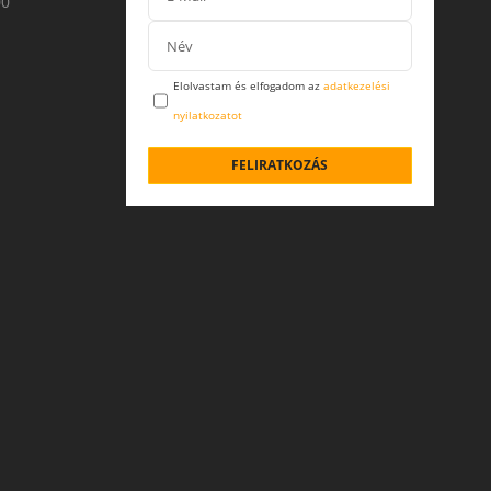
00
Elolvastam és elfogadom az
adatkezelési
nyilatkozatot
FELIRATKOZÁS