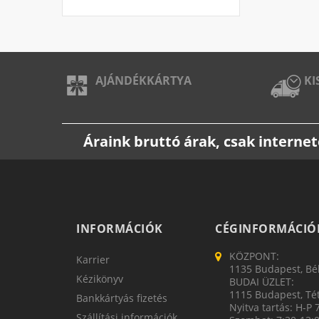
AJÁNDÉKKÁRTYA
KI
Áraink bruttó árak, csak intern
INFORMÁCIÓK
CÉGINFORMÁCIÓ
KÖZPONT:
Karrier
1135 Budapest, Bék
Kézikönyv
BUDAI ÜZLET:
1115 Budapest, Tét
Bankkártyás fizetés
Nyitva tartás: H-P 
Szállítási információk