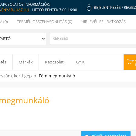
KAPCSOLATOS INFORMÁCIÓK:
BEJELENTKEZÉS
/
REGIS
VENYARUHAZ.HU
- HÉTFŐ-PÉNTEK 7:00-16:00
A (0)
TERMÉK ÖSSZEHASONLÍTÁS (0)
HÍRLEVÉL FELIRATKOZÁS
etés
Márkák
Kapcsolat
GYIK
rszám, kerti gép
Fém megmunkáló
megmunkáló