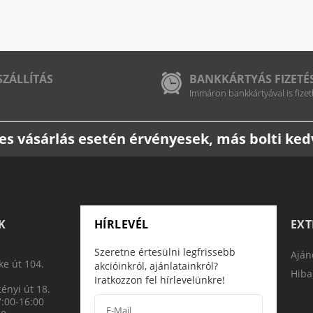
SZÁLLÍTÁS
BANKKÁRTYÁS FIZETÉ
Immáron bankkártyával is fizet
etes vásárlás esetén érvényesek, más bolti k
K
HÍRLEVÉL
EX
Szeretne értesülni legfrissebb
Aján
e út 104.
akcióinkról, ajánlatainkról?
Hiba
Iratkozzon fel hírlevelünkre!
ényi út 18.
7:00-16:00