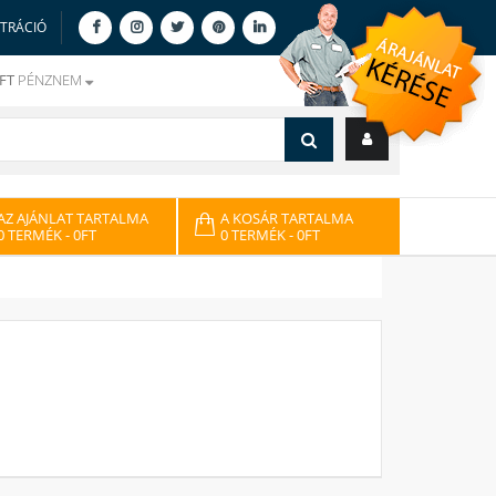
ZTRÁCIÓ
FT
PÉNZNEM
AZ AJÁNLAT TARTALMA
A KOSÁR TARTALMA
0 TERMÉK
- 0FT
0 TERMÉK
- 0FT