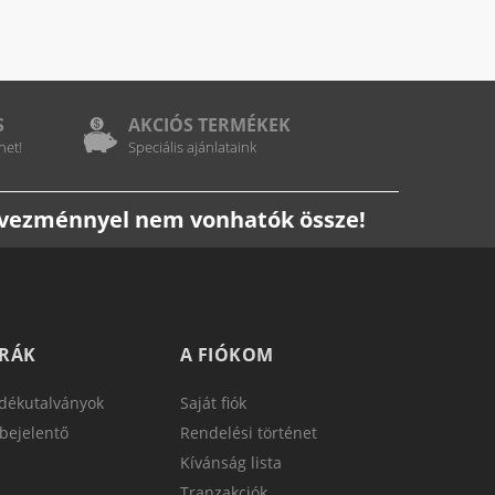
S
AKCIÓS TERMÉKEK
het!
Speciális ajánlataink
edvezménnyel nem vonhatók össze!
TRÁK
A FIÓKOM
dékutalványok
Saját fiók
bejelentő
Rendelési történet
Kívánság lista
Tranzakciók