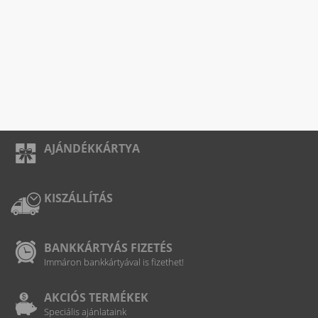
AJÁNDÉKKÁRTYA
KISZÁLLÍTÁS
BANKKÁRTYÁS FIZETÉS
Immáron bankkártyával is fizethet!
AKCIÓS TERMÉKEK
Speciális ajánlataink