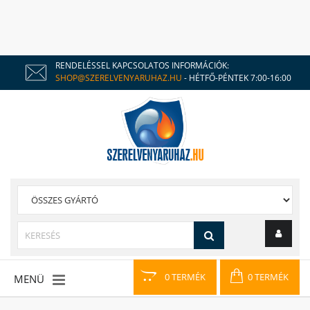
RENDELÉSSEL KAPCSOLATOS INFORMÁCIÓK:
SHOP@SZERELVENYARUHAZ.HU
- HÉTFŐ-PÉNTEK 7:00-16:00
0 TERMÉK
0 TERMÉK
MENÜ