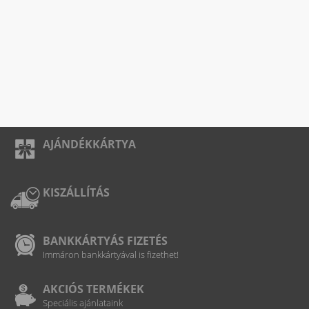
AJÁNDÉKKÁRTYA
KISZÁLLÍTÁS
BANKKÁRTYÁS FIZETÉS
Immáron bankkártyával is fizethet!
AKCIÓS TERMÉKEK
Speciális ajánlataink