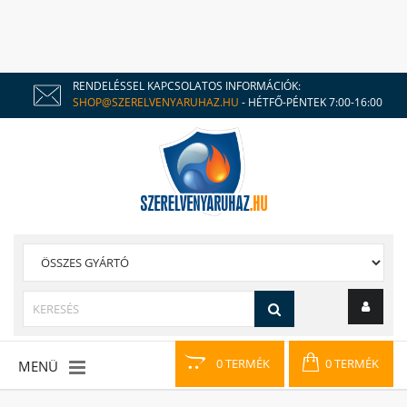
RENDELÉSSEL KAPCSOLATOS INFORMÁCIÓK:
SHOP@SZERELVENYARUHAZ.HU
- HÉTFŐ-PÉNTEK 7:00-16:00
0 TERMÉK
0 TERMÉK
MENÜ