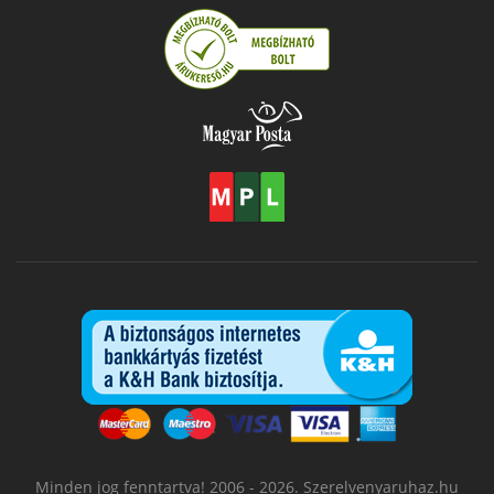
Minden jog fenntartva! 2006 - 2026. Szerelvenyaruhaz.hu