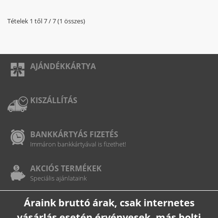
Tételek 1 től 7 / 7 (1 összes)
AJÁNDÉKKÁRTYA
KISZÁLLÍTÁS
BANKKÁRTYÁS FIZETÉS
Immáron bankkártyával is fizethet!
AKCIÓS TERMÉKEK
Speciális ajánlataink
Áraink bruttó árak, csak internetes
vásárlás esetén érvényesek, más bolti