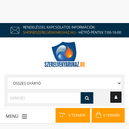
RENDELÉSSEL KAPCSOLATOS INFORMÁCIÓK:
SHOP@SZERELVENYARUHAZ.HU
- HÉTFŐ-PÉNTEK 7:00-16:00
0 TERMÉK
0 TERMÉK
MENÜ