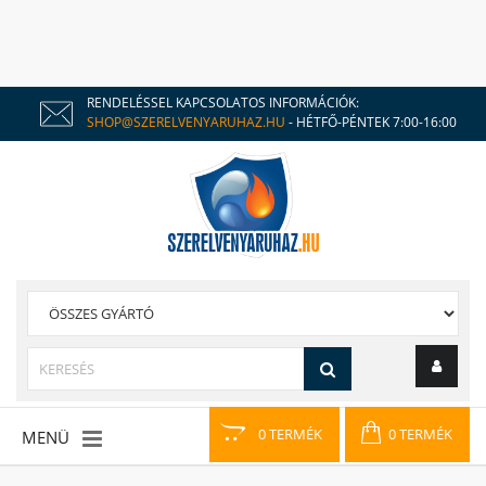
RENDELÉSSEL KAPCSOLATOS INFORMÁCIÓK:
SHOP@SZERELVENYARUHAZ.HU
- HÉTFŐ-PÉNTEK 7:00-16:00
0 TERMÉK
0 TERMÉK
MENÜ