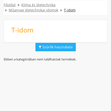
Főoldal
Klíma és légtechnika
Műanyag légtechnikai idomok
T-idom
T-idom
Szűrők használata
Ebben a kategóriában nem találhatóak termékek.