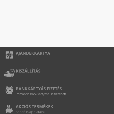
AJÁNDÉKKÁRTYA
KISZÁLLÍTÁS
BANKKÁRTYÁS FIZETÉS
Immáron bankkártyával is fizethet!
AKCIÓS TERMÉKEK
Speciális ajánlataink