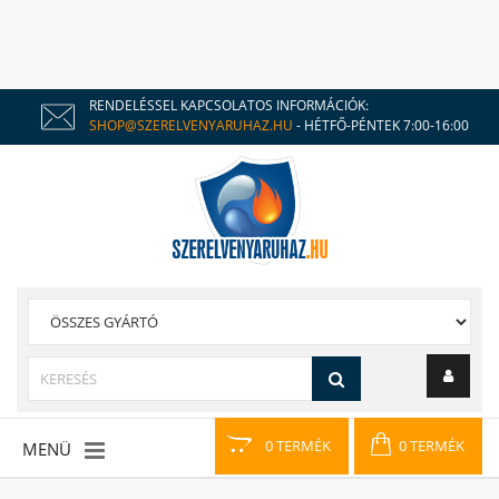
RENDELÉSSEL KAPCSOLATOS INFORMÁCIÓK:
SHOP@SZERELVENYARUHAZ.HU
- HÉTFŐ-PÉNTEK 7:00-16:00
0 TERMÉK
0 TERMÉK
MENÜ