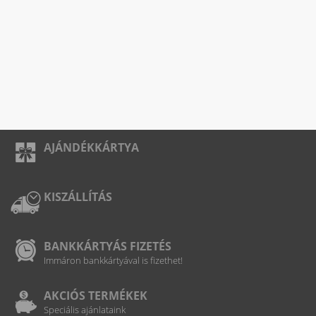
AJÁNDÉKKÁRTYA
KISZÁLLÍTÁS
BANKKÁRTYÁS FIZETÉS
Immáron bankkártyával is fizethet!
AKCIÓS TERMÉKEK
Speciális ajánlataink