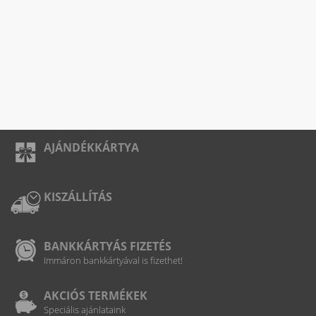
AJÁNDÉKKÁRTYA
KISZÁLLÍTÁS
BANKKÁRTYÁS FIZETÉS
Immáron bankkártyával is fizethet!
AKCIÓS TERMÉKEK
Speciális ajánlataink