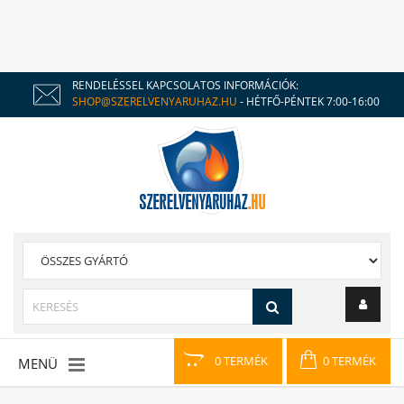
RENDELÉSSEL KAPCSOLATOS INFORMÁCIÓK:
SHOP@SZERELVENYARUHAZ.HU
- HÉTFŐ-PÉNTEK 7:00-16:00
0 TERMÉK
0 TERMÉK
MENÜ