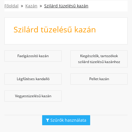
Főoldal
Kazán
Szilárd tüzelésű kazán
Szilárd tüzelésű kazán
Faelgázosító kazán
Kiegészítők, tartozékok
szilárd tüzelésű kazánhoz
Légfűtéses kandalló
Pellet kazán
Vegyestüzelésű kazán
Szűrők használata