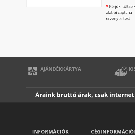
Kérjük, töltse k
alábbi captcha
érvényesítést
AJÁNDÉKKÁRTYA
KI
Áraink bruttó árak, csak intern
INFORMÁCIÓK
CÉGINFORMÁCIÓ