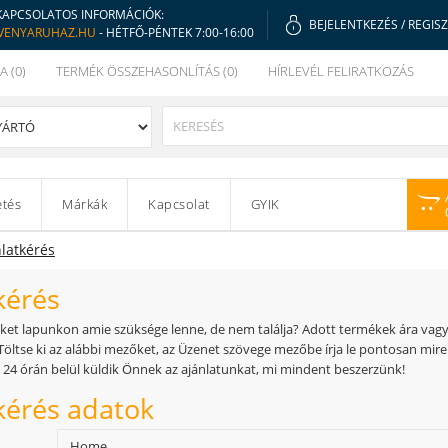
KAPCSOLATOS INFORMÁCIÓK:
BEJELENTKEZÉS
/
REGIS
VENYARUHAZ.HU
- HÉTFŐ-PÉNTEK 7:00-16:00
A (0)
TERMÉK ÖSSZEHASONLÍTÁS (0)
HÍRLEVÉL FELIRATKOZÁS
etés
Márkák
Kapcsolat
GYIK
latkérés
kérés
ket lapunkon amie szüksége lenne, de nem találja? Adott termékek ára vagy s
Töltse ki az alábbi mezőket, az Üzenet szövege mezőbe írja le pontosan mire
 órán belül küldik Önnek az ajánlatunkat, mi mindent beszerzünk!
kérés adatok