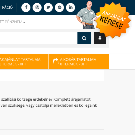
ZTRÁCIÓ
FT
PÉNZNEM
AZ AJÁNLAT TARTALMA
A KOSÁR TARTALMA
0 TERMÉK
- 0FT
0 TERMÉK
- 0FT
zállítási költsége érdekelné? Komplett árajánlatot
 van szüksége, vagy csatolja mellékletben és kollégáink