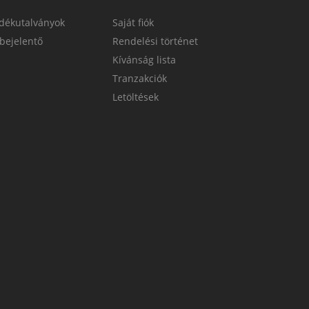
dékutalványok
Saját fiók
bejelentő
Rendelési történet
Kívánság lista
Tranzakciók
Letöltések