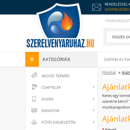
RENDELÉSSEL 
SHOP@SZEREL
KÍVÁNSÁGLIST
KATEGÓRIÁK
Szállítás és fiz
Főoldal
Aján
AKCIÓS TERMÉK
Ajánlat
CSAPTELEP
Keres egy termé
KAZÁN
szeretne kérni? 
munkanapokon 24
RADIÁTOR
Ajánlat
FŰTÉS KIEGÉSZÍTŐK
Neved