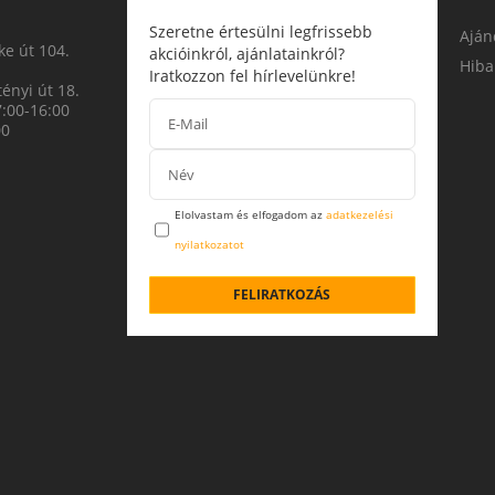
Szeretne értesülni legfrissebb
Aján
e út 104.
akcióinkról, ajánlatainkról?
Hiba
Iratkozzon fel hírlevelünkre!
ényi út 18.
7:00-16:00
00
Elolvastam és elfogadom az
adatkezelési
nyilatkozatot
FELIRATKOZÁS