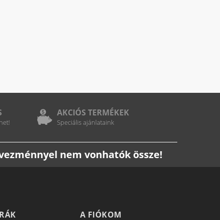
S
AKCIÓS TERMÉKEK
het!
Speciális ajánlataink
edvezménnyel nem vonhatók össze!
TRÁK
A FIÓKOM