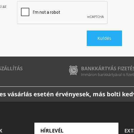
i az
SZÁLLÍTÁS
BANKKÁRTYÁS FIZETÉ
Immáron bankkártyával is fizet
etes vásárlás esetén érvényesek, más bolti k
K
HÍRLEVÉL
EX