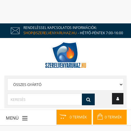
RENDELÉSSEL KAPCSOLATOS INFORMÁCIÓK:
SHOP@SZERELVENYARUHAZ.HU
- HÉTFŐ-PÉNTEK 7:00-16:00
0 TERMÉK
0 TERMÉK
MENÜ