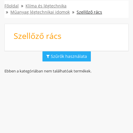
Főoldal
Klíma és légtechnika
Műanyag légtechnikai idomok
Szellőző rács
Szellőző rács
Szűrők használata
Ebben a kategóriában nem találhatóak termékek.