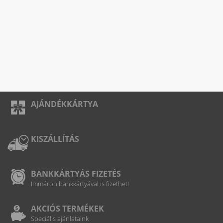
AJÁNDÉKKÁRTYA
KISZÁLLÍTÁS
BANKKÁRTYÁS FIZETÉS
Immáron bankkártyával is fizethet!
AKCIÓS TERMÉKEK
Speciális ajánlataink