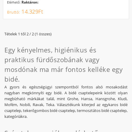
Raktáron:
Elérhető:
14.329Ft
Tételek 1 től 2 / 2 (1 összes)
Egy kényelmes, higiénikus és
praktikus fürdőszobának vagy
mosdónak ma már fontos kelléke egy
bidé.
A gyors és egészségügyi szempontból fontos alsó mosakodást
nagyban megkönnyíti egy bidé. A bidé csaptelepeink között olyan
megbízható márkákat talál, mint Grohe, Hansa, Hansgrohe, Kludi,
Mofém, Nobili, Ravak, Teka. Választékunk kiterjed az egykaros bidé
csaptelep, tekerőgombos bidé csaptelep, termosztátos bidé csaptelep,
kategóriákra.