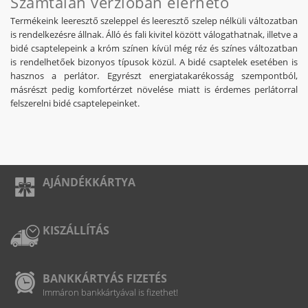
Számtalan verzióban elérhető
Termékeink leeresztő szeleppel és leeresztő szelep nélküli változatban
is rendelkezésre állnak. Álló és fali kivitel között válogathatnak, illetve a
bidé csaptelepeink a króm színen kívül még réz és színes változatban
is rendelhetőek bizonyos típusok közül. A bidé csaptelek esetében is
hasznos a perlátor. Egyrészt energiatakarékosság szempontból,
másrészt pedig komfortérzet növelése miatt is érdemes perlátorral
felszerelni bidé csaptelepeinket.
AJÁNDÉKKÁRTYA
KISZÁLLÍTÁS
BANKKÁRTYÁS FIZETÉS
Immáron bankkártyával is fizethet!