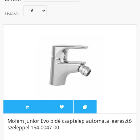
Termékeink leeresztő szeleppel és leeresztő szelep nélküli
változatban is rendelkezésre állnak. Álló és fali kivitel között
Listázás:
válogathatnak, illetve a bidé csaptelepeink a króm színen
kívül még réz és színes változatban is rendelhetőek
bizonyos típusok közül. A bidé csaptelek esetében is
hasznos a perlátor. Egyrészt energiatakarékosság
szempontból, másrészt pedig komfortérzet növelése miatt
is érdemes perlátorral felszerelni bidé csaptelepeinket.
Mofém Junior Evo bidé csaptelep automata leeresztő
szeleppel 154-0047-00