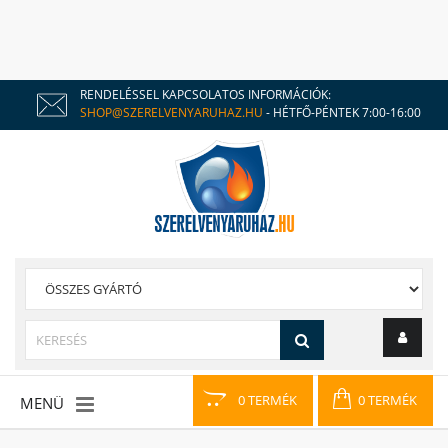
RENDELÉSSEL KAPCSOLATOS INFORMÁCIÓK:
SHOP@SZERELVENYARUHAZ.HU
- HÉTFŐ-PÉNTEK 7:00-16:00
0 TERMÉK
0 TERMÉK
MENÜ