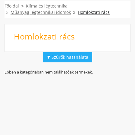
Főoldal
Klíma és légtechnika
Műanyag légtechnikai idomok
Homlokzati rács
Homlokzati rács
Szűrők használata
Ebben a kategóriában nem találhatóak termékek.