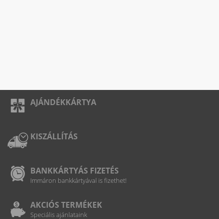
AJÁNDÉKKÁRTYA
KISZÁLLÍTÁS
BANKKÁRTYÁS FIZETÉS
Immáron bankkártyával is fizethet!
AKCIÓS TERMÉKEK
Speciális ajánlataink