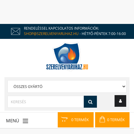
RENDELÉSSEL KAPCSOLATOS INFORMÁCIÓK:
SHOP@SZERELVENYARUHAZ.HU
- HÉTFŐ-PÉNTEK 7:00-16:00
0 TERMÉK
0 TERMÉK
MENÜ