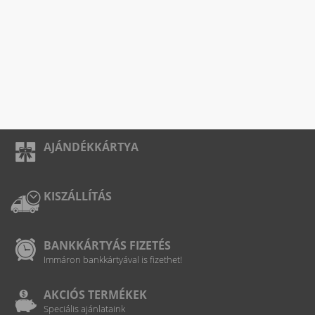
AJÁNDÉKKÁRTYA
KISZÁLLÍTÁS
BANKKÁRTYÁS FIZETÉS
Immáron bankkártyával is fizethet!
AKCIÓS TERMÉKEK
Speciális ajánlataink