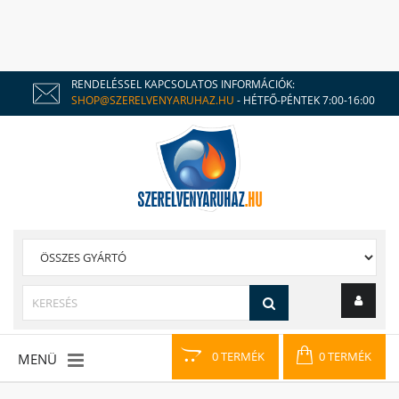
RENDELÉSSEL KAPCSOLATOS INFORMÁCIÓK:
SHOP@SZERELVENYARUHAZ.HU
- HÉTFŐ-PÉNTEK 7:00-16:00
0 TERMÉK
0 TERMÉK
MENÜ