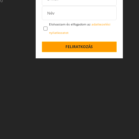
00
Elolvastam és elfogadom az
adatkezelési
nyilatkozatot
FELIRATKOZÁS