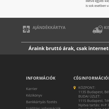
illetve egyéb ki
is sok esetben v
AJÁNDÉKKÁRTYA
KI
Áraink bruttó árak, csak intern
INFORMÁCIÓK
CÉGINFORMÁCIÓ
KÖZPONT:
Karrier
1135 Budapest, Bék
Kézikönyv
BUDAI ÜZLET:
1115 Budapest, Tét
Bankkártyás fizetés
Nyitva tartás: H-P 
Szállítási információk