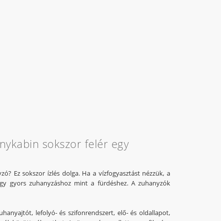
anykabin sokszor felér egy
zó? Ez sokszor ízlés dolga. Ha a vízfogyasztást nézzük, a
egy gyors zuhanyzáshoz mint a fürdéshez. A zuhanyzók
anyajtót, lefolyó- és szifonrendszert, elő- és oldallapot,