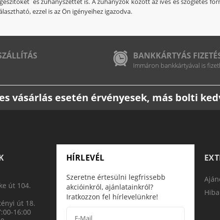
egészítőket és zuhanyszettet is. A zuhanyzók között az íves és szögletes for
álasztható, ezzel is az Ön igényeihez igazodva.
SZÁLLÍTÁS
BANKKÁRTYÁS FIZETÉ
Immáron bankkártyával is fizet
etes vásárlás esetén érvényesek, más bolti k
K
HÍRLEVÉL
EX
Szeretne értesülni legfrissebb
Aján
e út 104.
akcióinkról, ajánlatainkról?
Hiba
Iratkozzon fel hírlevelünkre!
ényi út 18.
7:00-16:00