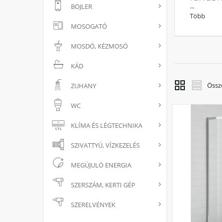
...
BOJLER
Persze, sok
Több
nézzük, a 
MOSOGATÓ
zuhanyzók 
MOSDÓ, KÉZMOSÓ
Válasszon 
oldallapot,
KÁD
mellett, a 
Össz
ZUHANY
WC
KLÍMA ÉS LÉGTECHNIKA
SZIVATTYÚ, VÍZKEZELÉS
MEGÚJULÓ ENERGIA
SZERSZÁM, KERTI GÉP
SZERELVÉNYEK