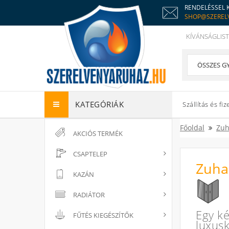
RENDELÉSSEL 
SHOP@SZEREL
KÍVÁNSÁGLIST
KATEGÓRIÁK
Szállítás és fiz
Főoldal
Zuh
AKCIÓS TERMÉK
CSAPTELEP
Zuha
KAZÁN
RADIÁTOR
Egy ké
FŰTÉS KIEGÉSZÍTŐK
luxusk