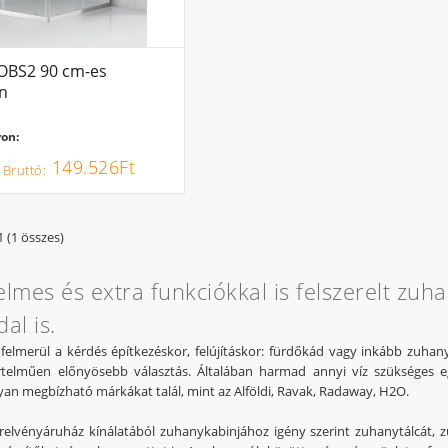
 OBS2 90 cm-es
n
on:
149.526Ft
1 (1 összes)
lmes és extra funkciókkal is felszerelt zuh
al is.
 felmerül a kérdés építkezéskor, felújításkor: fürdőkád vagy inkább zuhany
telműen előnyösebb választás. Általában harmad annyi víz szükséges 
yan megbízható márkákat talál, mint az Alföldi, Ravak, Radaway, H2O.
relvényáruház kínálatából zuhanykabinjához igény szerint zuhanytálcát, zuh