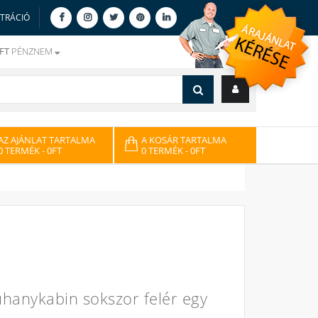
ZTRÁCIÓ
FT
PÉNZNEM
AZ AJÁNLAT TARTALMA
A KOSÁR TARTALMA
0 TERMÉK
- 0FT
0 TERMÉK
- 0FT
zuhanykabin sokszor felér egy