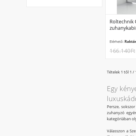
Roltechnik
zuhanykabi
Raktár
Elérhető:
166.140Ft
Tételek 1 től 1 / 
Egy kénye
luxuskádd
Persze, sokszor
zuhanyzó egyér
kategóriában ol
Válasszon a Sze