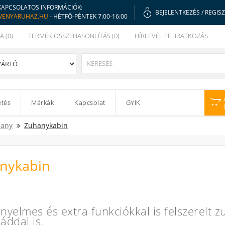
KAPCSOLATOS INFORMÁCIÓK:
BEJELENTKEZÉS
/
REGIS
VENYARUHAZ.HU
- HÉTFŐ-PÉNTEK 7:00-16:00
A (0)
TERMÉK ÖSSZEHASONLÍTÁS (0)
HÍRLEVÉL FELIRATKOZÁS
etés
Márkák
Kapcsolat
GYIK
any
Zuhanykabin
nykabin
nyelmes és extra funkciókkal is felszerelt 
áddal is.