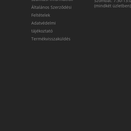
Szombat: 7:30-13:
(mindkét üzletben)
Általános Szerződési
Feltételek
Adatvédelmi
tájékoztató
Termékvisszaküldés