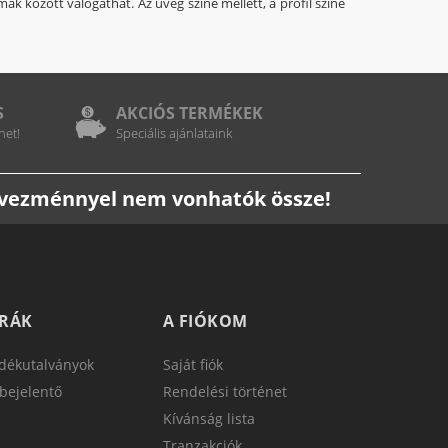
mák között válogathat. Az üveg színe mellett, a profil színe
S
AKCIÓS TERMÉKEK
het!
Speciális ajánlataink
edvezménnyel nem vonhatók össze!
TRÁK
A FIÓKOM
dékutalványok
Saját fiók
bejelentő
Rendelési történet
Kívánság lista
Tranzakciók