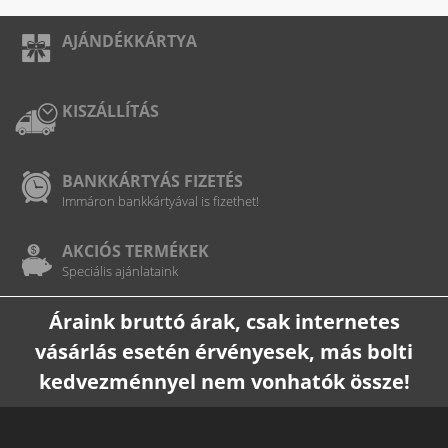
AJÁNDÉKKÁRTYA
KISZÁLLÍTÁS
BANKKÁRTYÁS FIZETÉS
Immáron bankkártyával is fizethet!
AKCIÓS TERMÉKEK
Speciális ajánlataink
Áraink bruttó árak, csak internetes
vásárlás esetén érvényesek, más bolti
kedvezménnyel nem vonhatók össze!