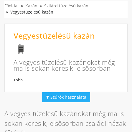
Főoldal
Kazán
Szilárd tüzelésű kazán
Vegyestüzelésű kazán
Vegyestüzelésű kazán
A vegyes tüzelésű kazánokat még
ma is sokan keresik, elsősorban
családi házak fűtéséhez.
...
Több
Milyen tüzelőanyagot használhat
a vegyes tüzelésű kazánhoz?
Szűrők használata
A vegyes tüzelésű kazán bármilyen szilárd halmazállapotú
tüzelőanyaggal üzemeltethető, tehát számos tüzelőfajtát
A vegyes tüzelésű kazánokat még ma is
használhatunk. A fűtéshez használható szén, tűzifa, de akár
pellett és brikett is, illetve bármilyen növényi hulladék, ami a
sokan keresik, elsősorban családi házak
kertünkben, vagy a környezetünkben összegyűlik. Többek