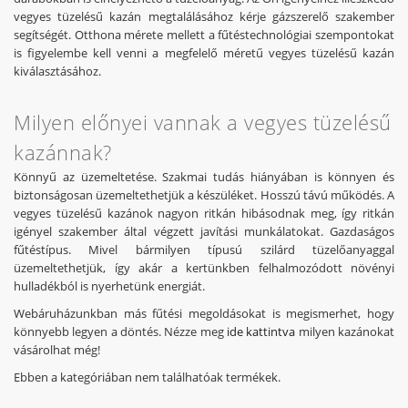
Könnyű az üzemeltetése. Szakmai tudás hiányában is
vegyes tüzelésű kazán megtalálásához kérje gázszerelő szakember
könnyen és biztonságosan üzemeltethetjük a készüléket.
segítségét. Otthona mérete mellett a fűtéstechnológiai szempontokat
Hosszú távú működés. A vegyes tüzelésű kazánok nagyon
is figyelembe kell venni a megfelelő méretű vegyes tüzelésű kazán
ritkán hibásodnak meg, így ritkán igényel szakember által
kiválasztásához.
végzett javítási munkálatokat. Gazdaságos fűtéstípus. Mivel
bármilyen típusú szilárd tüzelőanyaggal üzemeltethetjük,
így akár a kertünkben felhalmozódott növényi hulladékból
Milyen előnyei vannak a vegyes tüzelésű
is nyerhetünk energiát.
kazánnak?
Webáruházunkban más fűtési megoldásokat is
Könnyű az üzemeltetése. Szakmai tudás hiányában is könnyen és
megismerhet, hogy könnyebb legyen a döntés. Nézze meg
biztonságosan üzemeltethetjük a készüléket. Hosszú távú működés. A
ide kattintva
milyen kazánokat vásárolhat még!
vegyes tüzelésű kazánok nagyon ritkán hibásodnak meg, így ritkán
igényel szakember által végzett javítási munkálatokat. Gazdaságos
fűtéstípus. Mivel bármilyen típusú szilárd tüzelőanyaggal
üzemeltethetjük, így akár a kertünkben felhalmozódott növényi
hulladékból is nyerhetünk energiát.
Webáruházunkban más fűtési megoldásokat is megismerhet, hogy
könnyebb legyen a döntés. Nézze meg
ide kattintva
milyen kazánokat
vásárolhat még!
Ebben a kategóriában nem találhatóak termékek.