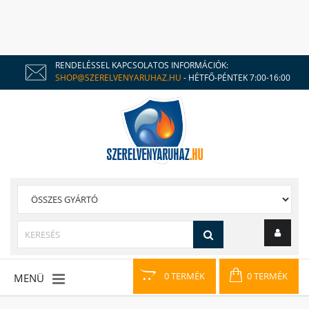
RENDELÉSSEL KAPCSOLATOS INFORMÁCIÓK:
SHOP@SZERELVENYARUHAZ.HU
- HÉTFŐ-PÉNTEK 7:00-16:00
0 TERMÉK
0 TERMÉK
MENÜ