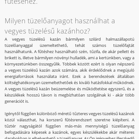
fűtéséhez.
között ezért is olyan népszerű a vegyes tüzelésű kazán azok
számára, akik érdeklődnek a megújuló energiaforrások
használata iránt. Ezek a berendezések általában
Milyen tüzelőanyagot használhat a
költséghatékonyan üzemeltethetőek és kiváló hatásfokkal
működnek. A vegyes tüzelésű kazán beüzemelése és
vegyes tüzelésű kazánhoz?
működtetése egyszerű, és a készülékek hosszú távon is
megbízhatóan szolgálnak ki - akár több generációt is.
A vegyes tüzelésű kazán bármilyen szilárd halmazállapotú
tüzelőanyaggal üzemeltethető, tehát számos tüzelőfajtát
Igénytől függően különböző méretű tűzteres vegyes
használhatunk. A fűtéshez használható szén, tűzifa, de akár pellett és
tüzelésű kazánok közül választhat, ha korszerű
brikett is, illetve bármilyen növényi hulladék, ami a kertünkben, vagy a
fűtésrendszert szeretne kiépíteni. A tűztér nagyságától
környezetünkben összegyűlik. Többek között ezért is olyan népszerű
függően más-más mennyiségű tüzelőanyag befogadására
a vegyes tüzelésű kazán azok számára, akik érdeklődnek a megújuló
képesek a kazánok, egyes készülékekbe akár méteres
energiaforrások használata iránt. Ezek a berendezések általában
darabokban is elhelyezhető a tüzelőanyag. Az Ön
költséghatékonyan üzemeltethetőek és kiváló hatásfokkal működnek.
igényeihez illeszkedő vegyes tüzelésű kazán megtalálásához
A vegyes tüzelésű kazán beüzemelése és működtetése egyszerű, és a
kérje gázszerelő szakember segítségét. Otthona mérete
készülékek hosszú távon is megbízhatóan szolgálnak ki - akár több
mellett a fűtéstechnológiai szempontokat is figyelembe kell
generációt is.
venni a megfelelő méretű vegyes tüzelésű kazán
kiválasztásához.
Igénytől függően különböző méretű tűzteres vegyes tüzelésű kazánok
közül választhat, ha korszerű fűtésrendszert szeretne kiépíteni. A
Milyen előnyei vannak a vegyes
tűztér nagyságától függően más-más mennyiségű tüzelőanyag
tüzelésű kazánnak?
befogadására képesek a kazánok, egyes készülékekbe akár méteres
darabokban is elhelyezhető a tüzelőanyag. Az Ön igényeihez illeszkedő