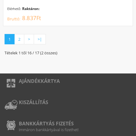
Raktáron:
Elérhető:
8.837Ft
1
2
>
>|
Tételek 1 től 16 / 17 (2 összes)
AJÁNDÉKKÁRTYA
KISZÁLLÍTÁS
BANKKÁRTYÁS FIZETÉS
Immáron bankkártyával is fizethet!