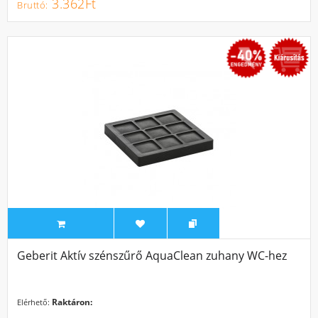
3.362Ft
SALE
Geberit Aktív szénszűrő AquaClean zuhany WC-hez
Raktáron:
Elérhető: