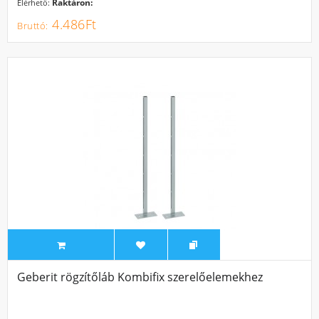
Raktáron:
Elérhető:
4.486Ft
Geberit rögzítőláb Kombifix szerelőelemekhez