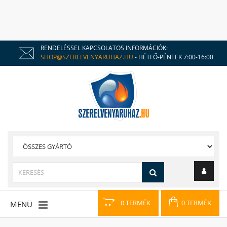
RENDELÉSSEL KAPCSOLATOS INFORMÁCIÓK:
SHOP@SZERELVENYARUHAZ.HU
- HÉTFŐ-PÉNTEK 7:00-16:00
0 TERMÉK
0 TERMÉK
MENÜ