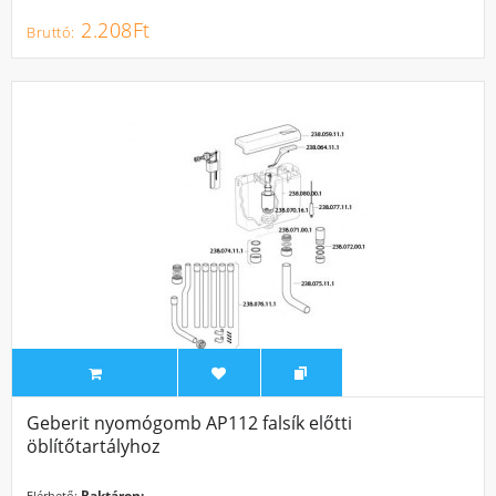
2.208Ft
Geberit nyomógomb AP112 falsík előtti
öblítőtartályhoz
Raktáron:
Elérhető: