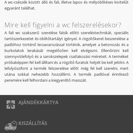
A wc-csészék között álló és fali, illetve lapos és mélyöblítéses kivitelűt
egyaránt találhat.
Mire kell figyelni a wc felszerelésekor?
A fali wc szakszerű szerelése falsík előtti szereléstechnikát, speciális
tartószerkezetet és öblítőtartályt igényel. A rögzítőkeret beszerelése a
padlóhoz történő lecsavarozással történik, amelyet a betonozás és a
burkolatok lerakását megelőzően kell elvégezni. Ellenőrizni kell
szennyvízlefolyó és a sarokszelepek csatlakozási méreteit. A terméket
próbaképpen fel kell állítani és a rögzítő furatok helyét be kell jelölni. A
lefolyószifont a termék felszerelése előtt még fel kell szerelni, mert
utána sokkal nehezebb hozzáférni. A termék padlóval érintkező
peremére kell felhordani a kiegyenlítő masszát.
AJÁNDÉKKÁRTYA
KISZÁLLÍTÁS