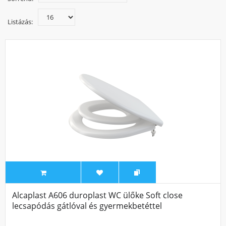
lecsavarozással történik, amelyet a betonozás és a
burkolatok lerakását megelőzően kell elvégezni. Ellenőrizni
Listázás:
kell szennyvízlefolyó és a sarokszelepek csatlakozási
méreteit. A terméket próbaképpen fel kell állítani és a
rögzítő furatok helyét be kell jelölni. A lefolyószifont a
termék felszerelése előtt még fel kell szerelni, mert utána
sokkal nehezebb hozzáférni. A termék padlóval érintkező
peremére kell felhordani a kiegyenlítő masszát.
Alcaplast A606 duroplast WC ülőke Soft close
lecsapódás gátlóval és gyermekbetéttel