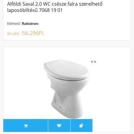
Alföldi Saval 2.0 WC csésze falra szerelhető
laposöblítésű 7068 19 01
Raktáron:
Elérhető:
56.296Ft