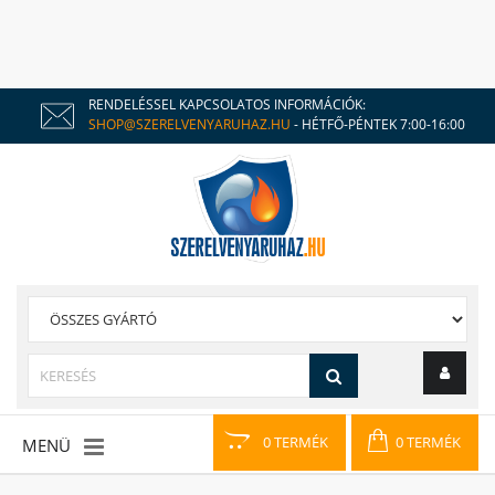
RENDELÉSSEL KAPCSOLATOS INFORMÁCIÓK:
SHOP@SZERELVENYARUHAZ.HU
- HÉTFŐ-PÉNTEK 7:00-16:00
0 TERMÉK
0 TERMÉK
MENÜ