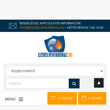
RENDELÉSSEL KAPCSOLATOS INFORMÁCIÓK:
SHOP@SZERELVENYARUHAZ.HU
- HÉTFŐ-PÉNTEK 7:00-16:00
0 TERMÉK
0 TERMÉK
MENÜ