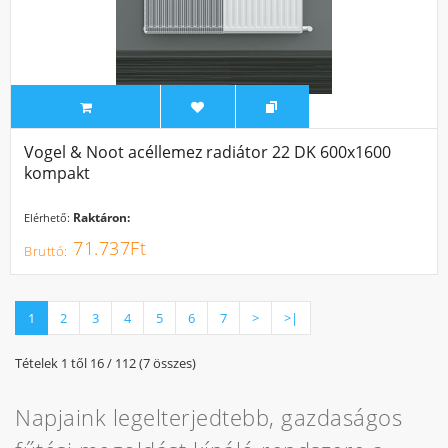
Vogel & Noot acéllemez radiátor 22 DK 600x1600
kompakt
Raktáron:
Elérhető:
71.737Ft
1
2
3
4
5
6
7
>
>|
Tételek 1 től 16 / 112 (7 összes)
Napjaink legelterjedtebb, gazdaságos