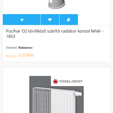
Pucihar O2 törölköző szárító radiátor konzol fehér -
1853
Raktáron:
Elérhető:
4.978Ft