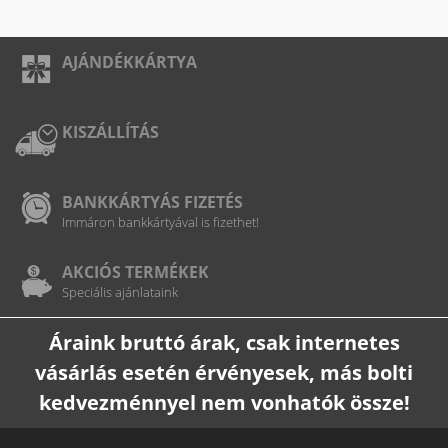
AJÁNDÉKKÁRTYA
KISZÁLLÍTÁS
BANKKÁRTYÁS FIZETÉS
Immáron bankkártyával is fizethet!
AKCIÓS TERMÉKEK
Speciális ajánlataink
Áraink bruttó árak, csak internetes
vásárlás esetén érvényesek, más bolti
kedvezménnyel nem vonhatók össze!