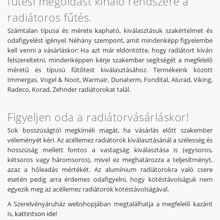
fűtési megoldást kínáló rendszere a
radiátoros fűtés.
Számtalan típusa és mérete kapható, kiválasztásuk szakértelmet és
odafigyelést igényel. Néhány szempont, amit mindenképp figyelembe
kell venni a vásárláskor: Ha azt már eldöntötte, hogy radiátort kíván
felszereltetni, mindenképpen kérje szakember segítségét a megfelelő
méretű és típusú fűtőtest kiválasztásához. Termékeink között
Immergas, Vogel & Noot, Warmair, Dunaterm, Fondital, Alurad, Viking,
Radeco, Korad, Zehnder radiátorokat talál.
Figyeljen oda a radiátorvásárláskor!
Sok bosszúságtól megkíméli magát, ha vásárlás előtt szakember
véleményét kéri. Az acéllemez radiátorok kiválasztásánál a szélesség és
hosszúság mellett fontos a vastagság kiválasztása is (egysoros,
kétsoros vagy háromsoros), mivel ez meghatározza a teljesítményt,
azaz a hőleadás mértékét. Az alumínium radiátorokra való csere
esetén pedig arra érdemes odafigyelni, hogy kötéstávolságuk nem
egyezik meg az acéllemez radiátorok kötéstávolságával.
A Szerelvényáruház webshopjában megtalálhatja a megfelelő kazánt
is,
kattintson ide!