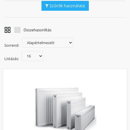
Szűrők használata
Sok bosszúságtól megkíméli magát, ha vásárlás előtt
szakember véleményét kéri. Az acéllemez radiátorok
kiválasztásánál a szélesség és hosszúság mellett fontos a
vastagság kiválasztása is (egysoros, kétsoros vagy
háromsoros), mivel ez meghatározza a teljesítményt, azaz a
Összehasonlítás
hőleadás mértékét. Az alumínium radiátorokra való csere
esetén pedig arra érdemes odafigyelni, hogy
Sorrend:
kötéstávolságuk nem egyezik meg az acéllemez radiátorok
kötéstávolságával.
Listázás:
A Szerelvényáruház webshopjában megtalálhatja a
megfelelő kazánt is,
kattintson ide!