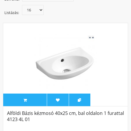
szerelhetőek. A kézmosók esetében figyeljen arra, hogy a
csap megfelelő méretű és magasságú legyen, hogy a kéz
Listázás:
kényelmesen aláférjen, de mégse csapkodjuk szét a padlón
a vizet.
Alföldi Bázis kézmosó 40x25 cm, bal oldalon 1 furattal
4123 4L 01