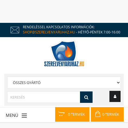
RENDELÉSSEL KAPCSOLATOS INFORMÁCIÓK:
SHOP@SZERELVENYARUHAZ.HU
- HÉTFŐ-PÉNTEK 7:00-16:00
0 TERMÉK
0 TERMÉK
MENÜ