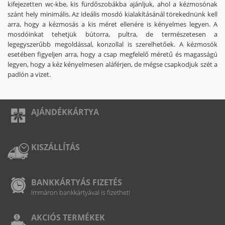
kifejezetten wc-kbe, kis fürdőszobákba ajánljuk, ahol a kézmosónak
szánt hely minimális. Az ideális mosdó kialakításánál törekednünk kell
arra, hogy a kézmosás a kis méret ellenére is kényelmes legyen. A
mosdóinkat tehetjük bútorra, pultra, de természetesen a
legegyszerűbb megoldással, konzollal is szerelhetőek. A kézmosók
esetében figyeljen arra, hogy a csap megfelelő méretű és magasságú
legyen, hogy a kéz kényelmesen aláférjen, de mégse csapkodjuk szét a
padlón a vizet.
AJÁNDÉKKÁRTYA
KISZÁLLÍTÁS
BANKKÁRTYÁS FIZETÉS
Immáron bankkártyával is fizethet!
AKCIÓS TERMÉKEK