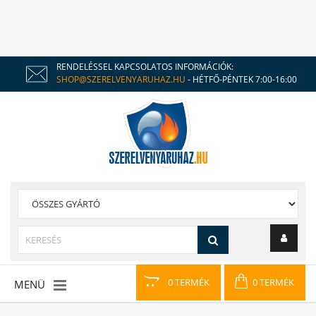
RENDELÉSSEL KAPCSOLATOS INFORMÁCIÓK:
SHOP@SZERELVENYARUHAZ.HU
- HÉTFŐ-PÉNTEK 7:00-16:00
0 TERMÉK
0 TERMÉK
MENÜ