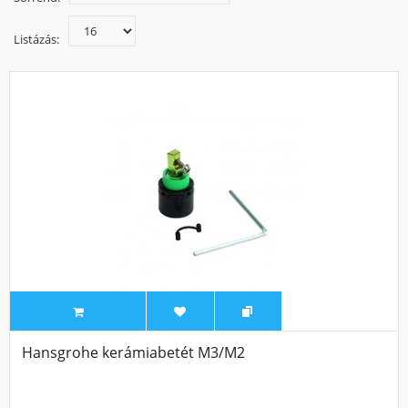
szempontjából és a komfortosabb használat miatt érdemes
perlátorral is felszerelni a csaptelepeket. A perlátor olyan
Listázás:
fém vagy műanyag szövetes vízrendező, ami a folyó víz
mozgásának energiáját használja fel ahhoz, hogy a vizet
levegővel dúsítsa. A perlátorral ellátott csapokból folyó víz
mennyisége többnek tűnik, mint amennyi a valóságban,
ráadásul tapintásra, is lágyabb hatású.
Hansgrohe kerámiabetét M3/M2