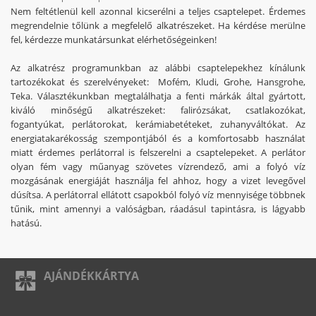
Nem feltétlenül kell azonnal kicserélni a teljes csaptelepet. Érdemes
megrendelnie tőlünk a megfelelő alkatrészeket. Ha kérdése merülne
fel, kérdezze munkatársunkat elérhetőségeinken!
Az alkatrész programunkban az alábbi csaptelepekhez kínálunk
tartozékokat és szerelvényeket: Mofém, Kludi, Grohe, Hansgrohe,
Teka. Választékunkban megtalálhatja a fenti márkák által gyártott,
kiváló minőségű alkatrészeket: falirózsákat, csatlakozókat,
fogantyúkat, perlátorokat, kerámiabetéteket, zuhanyváltókat. Az
energiatakarékosság szempontjából és a komfortosabb használat
miatt érdemes perlátorral is felszerelni a csaptelepeket. A perlátor
olyan fém vagy műanyag szövetes vízrendező, ami a folyó víz
mozgásának energiáját használja fel ahhoz, hogy a vizet levegővel
dúsítsa. A perlátorral ellátott csapokból folyó víz mennyisége többnek
tűnik, mint amennyi a valóságban, ráadásul tapintásra, is lágyabb
hatású.
AJÁNDÉKKÁRTYA