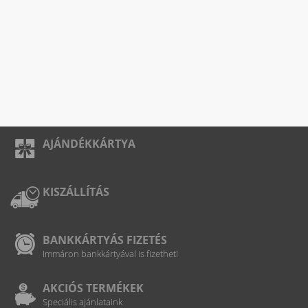
AJÁNDÉKKÁRTYA
KISZÁLLÍTÁS
BANKKÁRTYÁS FIZETÉS
Immáron bankkártyával is fizethet!
AKCIÓS TERMÉKEK
Speciális ajánlataink