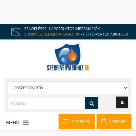
RENDELÉSSEL KAPCSOLATOS INFORMÁCIÓK:
SHOP@SZERELVENYARUHAZ.HU
- HÉTFŐ-PÉNTEK 7:00-16:00
0 TERMÉK
0 TERMÉK
MENÜ