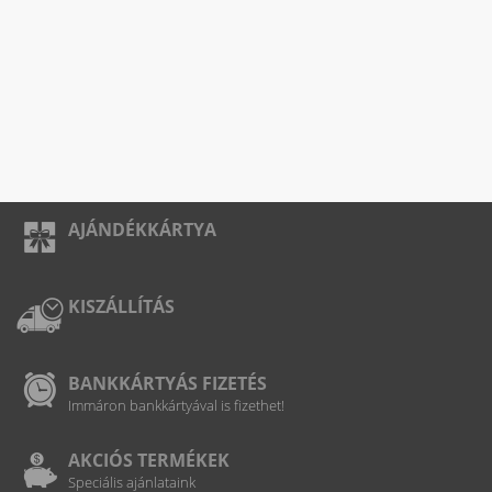
AJÁNDÉKKÁRTYA
KISZÁLLÍTÁS
BANKKÁRTYÁS FIZETÉS
Immáron bankkártyával is fizethet!
AKCIÓS TERMÉKEK
Speciális ajánlataink