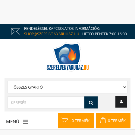
RENDELÉSSEL KAPCSOLATOS INFORMÁCIÓK:
SHOP@SZERELVENYARUHAZ.HU
- HÉTFŐ-PÉNTEK 7:00-16:00
0 TERMÉK
0 TERMÉK
MENÜ