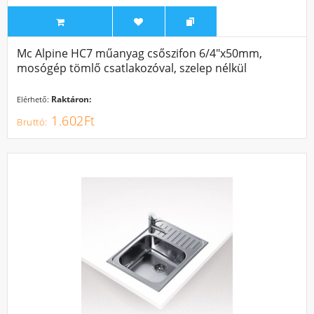
Mc Alpine HC7 műanyag csőszifon 6/4"x50mm,
mosógép tömlő csatlakozóval, szelep nélkül
Raktáron:
Elérhető:
1.602Ft