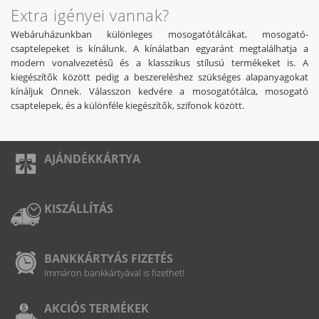
Extra igényei vannak?
Webáruházunkban különleges mosogatótálcákat, mosogató-
csaptelepeket is kínálunk. A kínálatban egyaránt megtalálhatja a
modern vonalvezetésű és a klasszikus stílusú termékeket is. A
kiegészítők között pedig a beszereléshez szükséges alapanyagokat
kínáljuk Önnek. Válasszon kedvére a mosogatótálca, mosogató
csaptelepek, és a különféle kiegészítők, szifonok között.
AJÁNDÉKKÁRTYA
KISZÁLLÍTÁS
BANKKÁRTYÁS FIZETÉS
Immáron bankkártyával is fizethet!
AKCIÓS TERMÉKEK