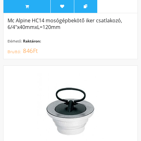
Mc Alpine HC14 mosógépbekötő iker csatlakozó,
6/4"x40mmxL=120mm
Raktáron:
Elérhető:
846Ft