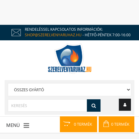
RENDELÉSSEL KAPCSOLATOS INFORMÁCIÓK:
SHOP@SZERELVENYARUHAZ.HU
- HÉTFŐ-PÉNTEK 7:00-16:00
0 TERMÉK
0 TERMÉK
MENÜ