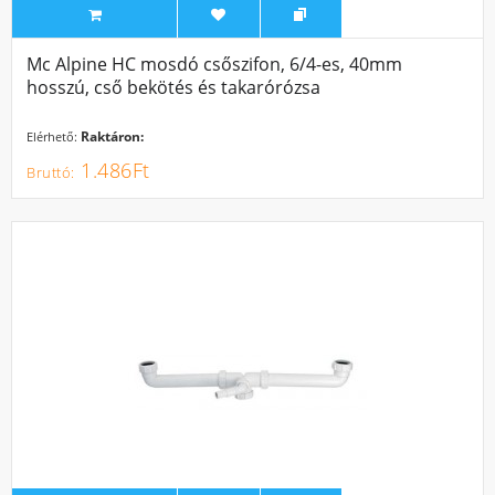
Mc Alpine HC mosdó csőszifon, 6/4-es, 40mm
hosszú, cső bekötés és takarórózsa
Raktáron:
Elérhető:
1.486Ft