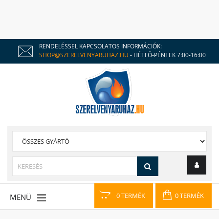
RENDELÉSSEL KAPCSOLATOS INFORMÁCIÓK:
SHOP@SZERELVENYARUHAZ.HU
- HÉTFŐ-PÉNTEK 7:00-16:00
0 TERMÉK
0 TERMÉK
MENÜ