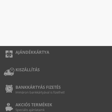
AJÁNDÉKKÁRTYA
KISZÁLLÍTÁS
BANKKÁRTYÁS FIZETÉS
Immáron bankkártyával is fizethet!
AKCIÓS TERMÉKEK
Speciális ajánlataink