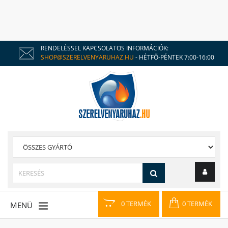
RENDELÉSSEL KAPCSOLATOS INFORMÁCIÓK:
SHOP@SZERELVENYARUHAZ.HU
- HÉTFŐ-PÉNTEK 7:00-16:00
0 TERMÉK
0 TERMÉK
MENÜ